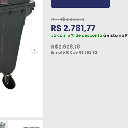
R$3.444,18
R$ 2.781,77
Já com 5 % de desconto
à vista no
P
R$2.928,18
Em até
10X
de R$
292,82