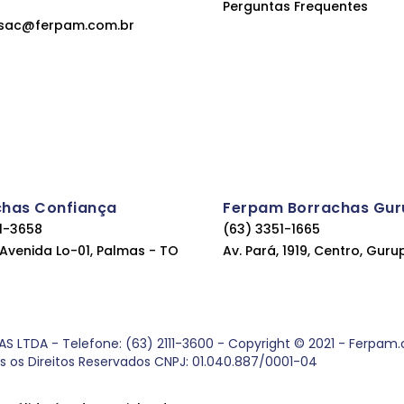
Perguntas Frequentes
sac@ferpam.com.br
chas Confiança
Ferpam Borrachas Gur
11-3658
(63) 3351-1665
, Avenida Lo-01, Palmas - TO
Av. Pará, 1919, Centro, Guru
DA - Telefone: (63) 2111-3600 - Copyright © 2021 - Ferpam.com
os os Direitos Reservados CNPJ: 01.040.887/0001-04