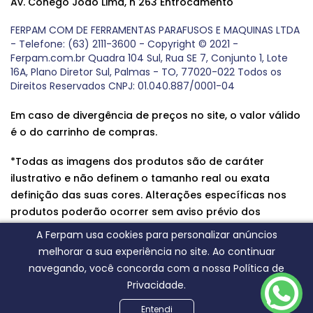
Av. Cônego João Lima, n 263 Entrocamento
FERPAM COM DE FERRAMENTAS PARAFUSOS E MAQUINAS LTDA
- Telefone: (63) 2111-3600 - Copyright © 2021 -
Ferpam.com.br Quadra 104 Sul, Rua SE 7, Conjunto 1, Lote
16A, Plano Diretor Sul, Palmas - TO, 77020-022 Todos os
Direitos Reservados CNPJ: 01.040.887/0001-04
Em caso de divergência de preços no site, o valor válido
é o do carrinho de compras.
*Todas as imagens dos produtos são de caráter
ilustrativo e não definem o tamanho real ou exata
definição das suas cores. Alterações específicas nos
produtos poderão ocorrer sem aviso prévio dos
fornecedores, qualquer dúvida sobre nossos produtos
A Ferpam usa cookies para personalizar anúncios
entre em contato conosco.
melhorar a sua experiência no site. Ao continuar
navegando, você concorda com a nossa Política de
Privacidade.
Entendi