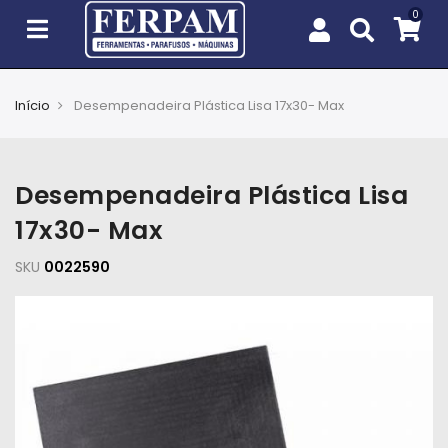
Início
Desempenadeira Plástica Lisa 17x30- Max
Agro
Casa
Desempenadeira Plástica Lisa
e
Jardim
17x30- Max
SKU
EPIs
0022590
Fixação
e
Cobertura
Ferramentas
e