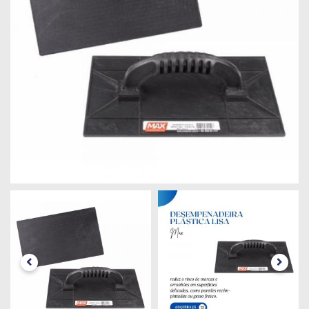
Máquinas
Iluminação
Materiais
de
Construção
Materiais
Elétricos
Materiais
Hidráulicos
e
Pneumáticos
Tintas
e
Químicos