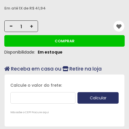
Em até
1X
de R$
41,94
-
+
COMPRAR
Disponibilidade:
Em estoque
Receba em casa ou
Retire na loja
Não sabe o CEP? Procure aqui