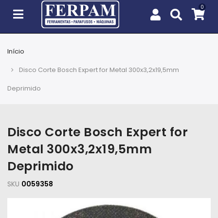
Início
Agro
Disco Corte Bosch Expert for Metal 300x3,2x19,5mm
Casa
Deprimido
e
Jardim
Disco Corte Bosch Expert for
EPIs
Metal 300x3,2x19,5mm
Fixação
Deprimido
e
Cobertura
SKU
0059358
Ferramentas
e