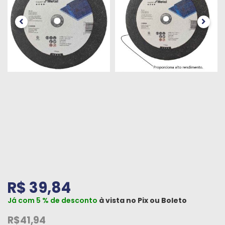
Peças
e
Acessórios
Oficina
Mecânica
R$ 39,84
Já com 5 % de desconto
à vista no
Pix
ou
Boleto
R$41,94