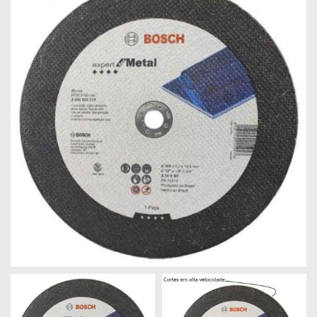
Máquinas
Iluminação
Materiais
de
Construção
Materiais
Elétricos
Materiais
Hidráulicos
e
Pneumáticos
Tintas
e
Químicos