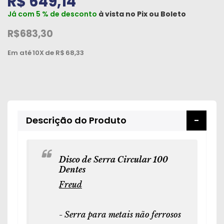
R$ 649,14
Peças
Já com 5 % de desconto
à vista no
Pix
ou
Boleto
e
R$683,30
Acessórios
Em até
10X
de R$
68,33
Oficina
Mecânica
Descrição do Produto
Disco de Serra Circular 100
Dentes
Freud
- Serra para metais não ferrosos