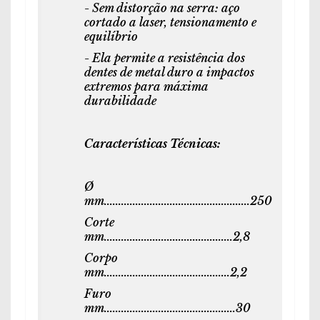
- Sem distorção na serra: aço
cortado a laser, tensionamento e
equilíbrio
- Ela permite a resistência dos
dentes de metal duro a impactos
extremos para máxima
durabilidade
Características Técnicas:
Ø
mm...................................................250
Corte
mm.............................................2,8
Corpo
mm............................................2,2
Furo
mm..............................................30