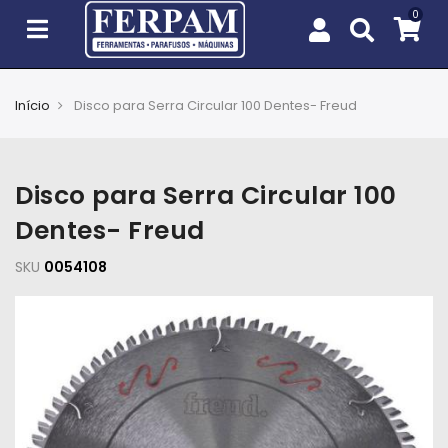
Início
Disco para Serra Circular 100 Dentes- Freud
Agro
Casa
Disco para Serra Circular 100
e
Jardim
Dentes- Freud
SKU
EPIs
0054108
Fixação
e
Cobertura
Ferramentas
e