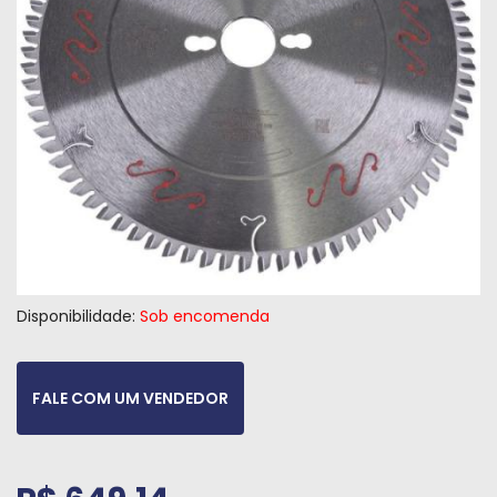
Máquinas
Iluminação
Materiais
de
Construção
Materiais
Elétricos
Materiais
Hidráulicos
Disponibilidade:
Sob encomenda
e
Pneumáticos
FALE COM UM VENDEDOR
Tintas
e
Químicos