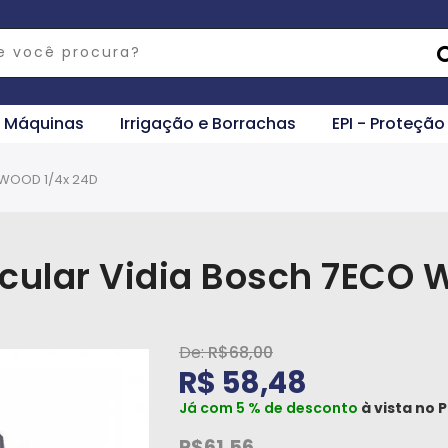
e Máquinas
Irrigação e Borrachas
EPI - Proteção
O WOOD 1/4x 24D
rcular Vidia Bosch 7ECO
R$68,00
R$ 58,48
Já com 5 % de desconto
à vista no
P
R$61,56