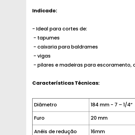
Indicado:
- Ideal para cortes de:
- tapumes
- caixaria para baldrames
- vigas
- pilares e madeiras para escoramento, c
Características Técnicas:
Diâmetro
184 mm - 7 – 1/4”
Furo
20 mm
Anéis de redução
16mm