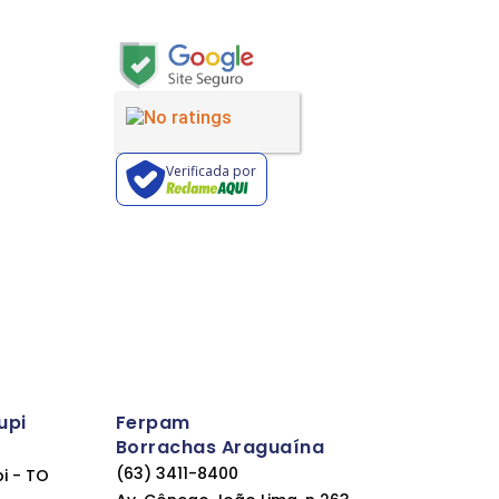
Verificada por
upi
Ferpam
Borrachas Araguaína
(63) 3411-8400
pi - TO