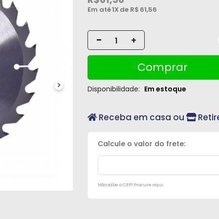
Em até
1X
de R$
61,56
-
+
Comprar
Disponibilidade:
Em estoque
Receba em casa ou
Retir
Não sabe o CEP? Procure aqui