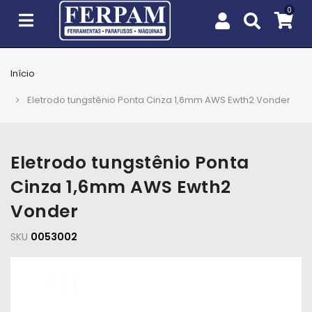
Início
Agro
Eletrodo tungstênio Ponta Cinza 1,6mm AWS Ewth2 Vonder
Casa
e
Jardim
Eletrodo tungstênio Ponta
Cinza 1,6mm AWS Ewth2
EPIs
Vonder
Fixação
e
SKU
0053002
Cobertura
Ferramentas
e