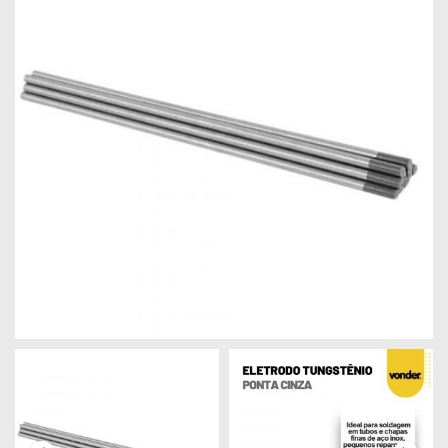
Máquinas
Iluminação
Materiais
de
Construção
Materiais
Elétricos
Materiais
Hidráulicos
e
Pneumáticos
Tintas
e
Químicos