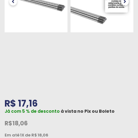
Peças
e
Acessórios
Oficina
Mecânica
R$ 17,16
Já com 5 % de desconto
à vista no
Pix
ou
Boleto
R$18,06
Em até
1X
de R$
18,06