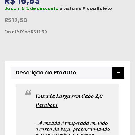
R$ 16,63
Peças
Já com 5 % de desconto
à vista no
Pix
ou
Boleto
e
R$17,50
Acessórios
Em até
1X
de R$
17,50
Oficina
Mecânica
Descrição do Produto
Enxada Larga sem Cabo 2,0
Paraboni
- A enxada é temperada em todo
o corpo da peça, proporcionando