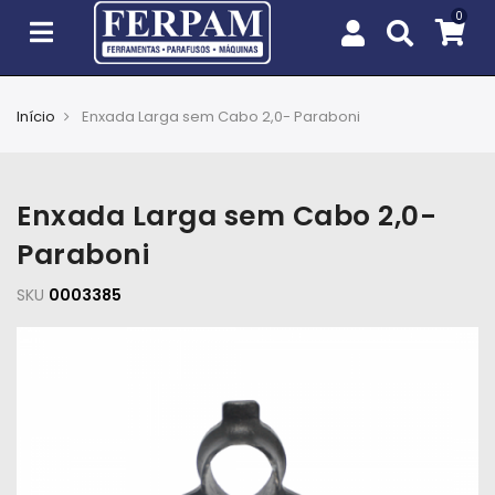
Início
Enxada Larga sem Cabo 2,0- Paraboni
Agro
Casa
Enxada Larga sem Cabo 2,0-
e
Jardim
Paraboni
SKU
EPIs
0003385
Fixação
e
Cobertura
Ferramentas
e