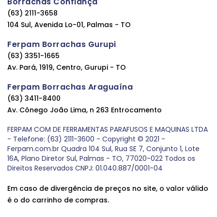
Borrachas Confiança
(63) 2111-3658
104 Sul, Avenida Lo-01, Palmas - TO
Ferpam Borrachas Gurupi
(63) 3351-1665
Av. Pará, 1919, Centro, Gurupi - TO
Ferpam Borrachas Araguaína
(63) 3411-8400
Av. Cônego João Lima, n 263 Entrocamento
FERPAM COM DE FERRAMENTAS PARAFUSOS E MAQUINAS LTDA
- Telefone: (63) 2111-3600 - Copyright © 2021 -
Ferpam.com.br Quadra 104 Sul, Rua SE 7, Conjunto 1, Lote
16A, Plano Diretor Sul, Palmas - TO, 77020-022 Todos os
Direitos Reservados CNPJ: 01.040.887/0001-04
Em caso de divergência de preços no site, o valor válido
é o do carrinho de compras.