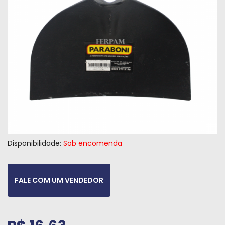
Máquinas
Iluminação
Materiais
de
Construção
Materiais
Elétricos
Materiais
Hidráulicos
Disponibilidade:
Sob encomenda
e
Pneumáticos
FALE COM UM VENDEDOR
Tintas
e
Químicos