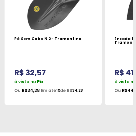
Pé Sem Cabo N 2- Tramontina
Enxada L
Tramont
R$ 32,57
R$ 41
à vista no
Pix
à vista n
Ou
R$34,28
Em até
de R$
Ou
R$44,
1X
34,28