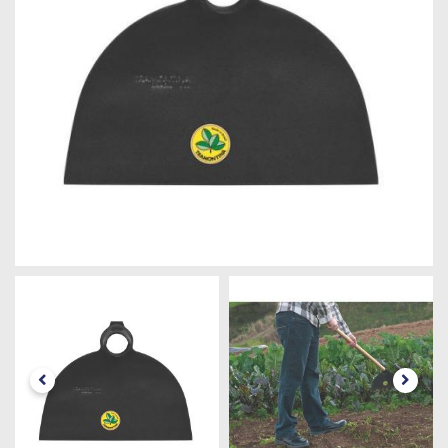
Máquinas
Iluminação
Materiais
de
Construção
Materiais
Elétricos
Materiais
Hidráulicos
e
Pneumáticos
Tintas
e
Químicos