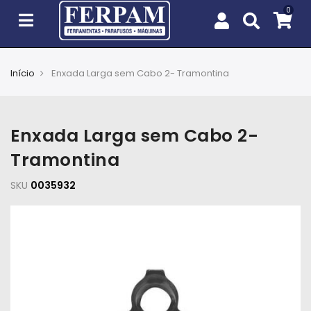
Início
Enxada Larga sem Cabo 2- Tramontina
Agro
Casa
Enxada Larga sem Cabo 2-
e
Jardim
Tramontina
SKU
EPIs
0035932
Fixação
e
Cobertura
Ferramentas
e