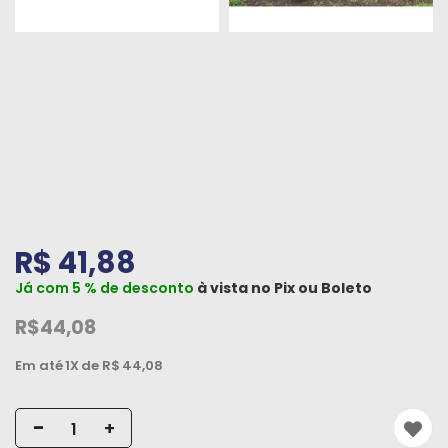
Peças
e
Acessórios
Oficina
Mecânica
R$ 41,88
Já com 5 % de desconto
à vista no
Pix
ou
Boleto
R$44,08
Em até
1X
de R$
44,08
-
+