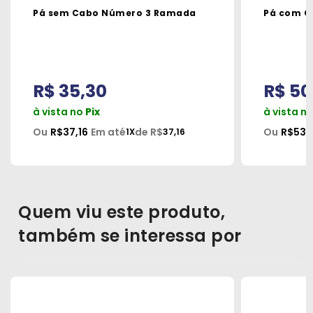
Pá sem Cabo Número 3 Ramada
Pá com C
R$ 35,30
R$ 50
à vista no
Pix
à vista n
Ou
R$37,16
Em até
de R$
Ou
R$53,
1X
37,16
Quem viu este produto,
também se interessa por