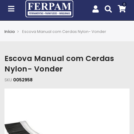
Início
Escova Manual com Cerdas Nylon- Vonder
Agro
Casa
Escova Manual com Cerdas
e
Jardim
Nylon- Vonder
SKU
EPIs
0052958
Fixação
e
Cobertura
Ferramentas
e