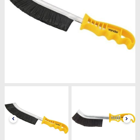
Máquinas
Iluminação
Materiais
de
Construção
Materiais
Elétricos
Materiais
Hidráulicos
e
Pneumáticos
Tintas
e
Químicos