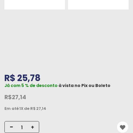
Peças
e
Acessórios
Oficina
Mecânica
R$ 25,78
Já com 5 % de desconto
à vista no
Pix
ou
Boleto
R$27,14
Em até
1X
de R$
27,14
-
+