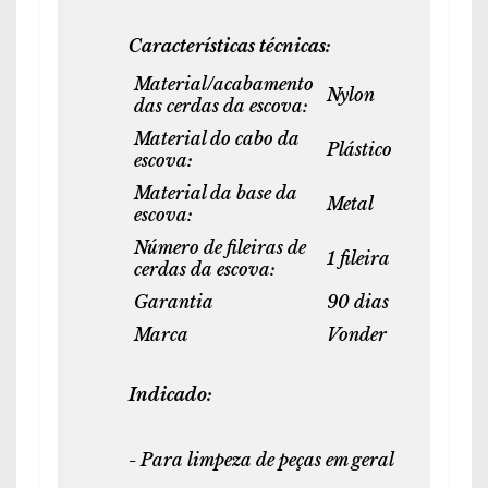
Características técnicas:
Material/acabamento
Nylon
das cerdas da escova:
Material do cabo da
Plástico
escova:
Material da base da
Metal
escova:
Número de fileiras de
1 fileira
cerdas da escova:
Garantia
90 dias
Marca
Vonder
Indicado:
-
Para limpeza de peças em geral