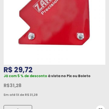
Máquinas
Iluminação
Materiais
de
Construção
Materiais
Elétricos
Materiais
R$ 29,72
Hidráulicos
e
Já com 5 % de desconto
à vista no
Pix
ou
Boleto
Pneumáticos
R$31,28
Tintas
Em até
1X
de R$
31,28
e
Químicos