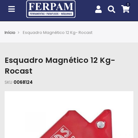
Início
Esquadro Magnético 12 Kg- Rocast
Agro
Casa
Esquadro Magnético 12 Kg-
e
Jardim
Rocast
SKU
EPIs
0068124
Fixação
e
Cobertura
Ferramentas
e