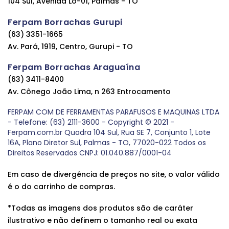
104 Sul, Avenida Lo-01, Palmas - TO
Ferpam Borrachas Gurupi
(63) 3351-1665
Av. Pará, 1919, Centro, Gurupi - TO
Ferpam Borrachas Araguaína
(63) 3411-8400
Av. Cônego João Lima, n 263 Entrocamento
FERPAM COM DE FERRAMENTAS PARAFUSOS E MAQUINAS LTDA
- Telefone: (63) 2111-3600 - Copyright © 2021 -
Ferpam.com.br Quadra 104 Sul, Rua SE 7, Conjunto 1, Lote
16A, Plano Diretor Sul, Palmas - TO, 77020-022 Todos os
Direitos Reservados CNPJ: 01.040.887/0001-04
Em caso de divergência de preços no site, o valor válido
é o do carrinho de compras.
*Todas as imagens dos produtos são de caráter
ilustrativo e não definem o tamanho real ou exata