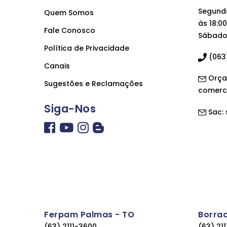
Segunda
Quem Somos
às 18:00
Fale Conosco
Sábado 
Política de Privacidade
(063)
Canais
Orça
Sugestões e Reclamações
comerc
Siga-Nos
Sac:
Ferpam Palmas - TO
Borra
(63) 2111-3600
(63) 21