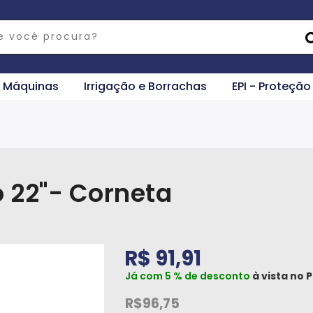
e Máquinas
Irrigação e Borrachas
EPI - Proteção
 22"- Corneta
R$ 91,91
Já com 5 % de desconto
à vista no
P
R$96,75