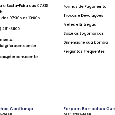
 a Sexta-Feira das 07:30h
Formas de Pagamento
h.
Trocas e Devoluções
das 07:30h às 13:00h
Fretes e Entregas
 2111-3600
Baixe as Logomarcas
mento:
Dimensione sua bomba
ial@ferpam.com.br
Perguntas Frequentes
sac@ferpam.com.br
chas Confiança
Ferpam Borrachas Gur
11-3658
(63) 3351-1665