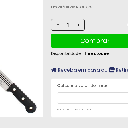
Em até
1X
de R$
96,75
-
+
Comprar
Disponibilidade:
Em estoque
Receba em casa ou
Retir
Não sabe o CEP? Procure aqui