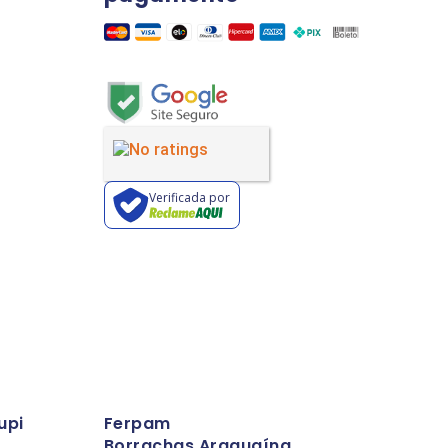
Verificada por
upi
Ferpam
Borrachas Araguaína