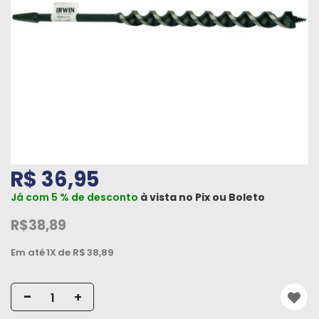
Máquinas
Iluminação
Materiais
de
Construção
Materiais
Elétricos
R$ 36,95
Materiais
Já com 5 % de desconto
à vista no
Pix
ou
Boleto
Hidráulicos
e
R$38,89
Pneumáticos
Em até
1X
de R$
38,89
Tintas
e
-
+
Químicos