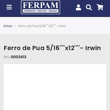
Início
Ferro de Pua 5/16''''x12''''- Irwin
Agro
Casa
Ferro de Pua 5/16''''x12''''- Irwin
e
Jardim
SKU
0003413
EPIs
Fixação
e
Cobertura
Ferramentas
e