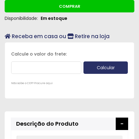
Peças
COMPRAR
e
Disponibilidade:
Em estoque
Acessórios
Oficina
Receba em casa ou
Retire na loja
Mecânica
Não sabe o CEP? Procure aqui
Descrição do Produto