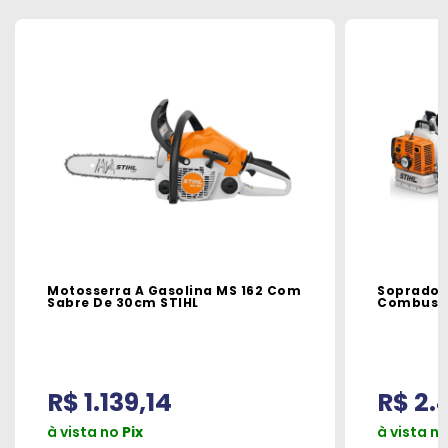
Motosserra A Gasolina MS 162 Com
Soprador
Sabre De 30cm STIHL
R$ 1.139,14
R$ 2.
à vista no
Pix
à vista n