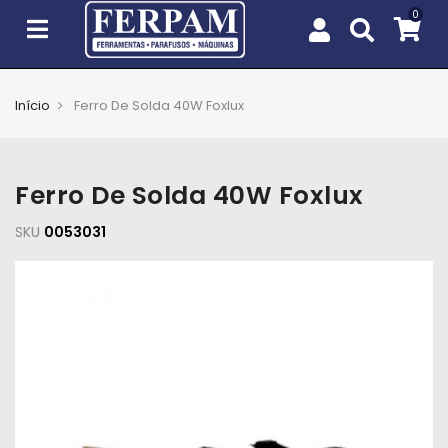
Início
Ferro De Solda 40W Foxlux
Agro
Casa
Ferro De Solda 40W Foxlux
e
Jardim
SKU
0053031
EPIs
Fixação
e
Cobertura
Ferramentas
e