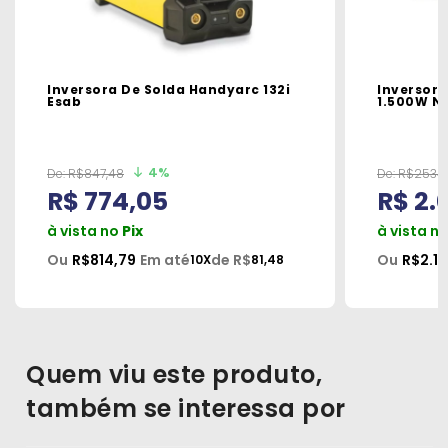
Inversora De Solda Handyarc 132i
Inversora
Esab
4%
De:
R$847,48
De:
R$2534
R$ 774,05
R$ 2.
à vista no
Pix
à vista n
Ou
R$814,79
Em até
de R$
Ou
R$2.1
10X
81,48
Quem viu este produto,
também se interessa por