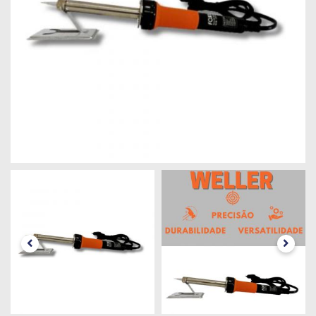
Máquinas
Iluminação
Materiais
de
Construção
Materiais
Elétricos
Materiais
Hidráulicos
e
Pneumáticos
Tintas
e
Químicos