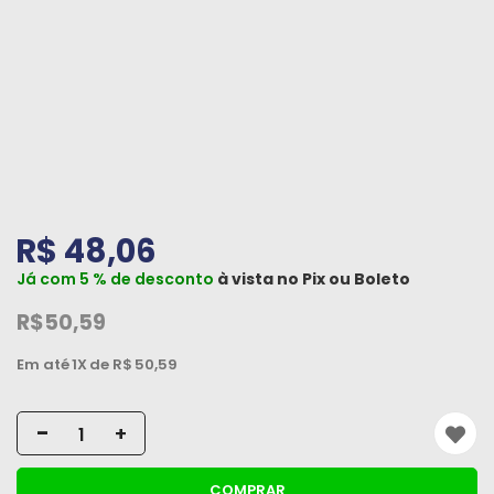
Peças
e
Acessórios
Oficina
Mecânica
R$ 48,06
Já com 5 % de desconto
à vista no
Pix
ou
Boleto
R$50,59
Em até
1X
de R$
50,59
-
+
COMPRAR