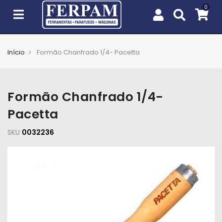
Início
Formão Chanfrado 1/4- Pacetta
Agro
Casa
Formão Chanfrado 1/4-
e
Jardim
Pacetta
SKU
EPIs
0032236
Fixação
e
Cobertura
Ferramentas
e