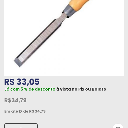
Máquinas
Iluminação
Materiais
de
Construção
Materiais
Elétricos
Materiais
R$ 33,05
Hidráulicos
e
Já com 5 % de desconto
à vista no
Pix
ou
Boleto
Pneumáticos
R$34,79
Tintas
Em até
1X
de R$
34,79
e
Químicos