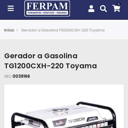
Início
Gerador a Gasolina TG1200CXH-220 Toyama
Agro
Casa
Gerador a Gasolina
e
Jardim
TG1200CXH-220 Toyama
SKU
EPIs
0039166
Fixação
e
Cobertura
Ferramentas
e