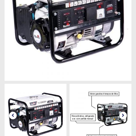
Máquinas
Iluminação
Materiais
de
Construção
Materiais
Elétricos
Materiais
Hidráulicos
e
Pneumáticos
Tintas
e
Químicos