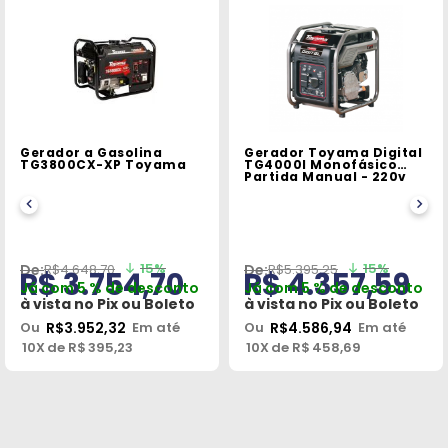
Gerador a Gasolina
Gerador Toyama Digital
TG3800CX-XP Toyama
TG4000I Monofásico
Partida Manual - 220v
15%
15%
R$4.648,70
R$5.395,25
R$ 3.754,70
R$ 4.357,59
Já com 5 % de desconto
Já com 5 % de desconto
à vista no
Pix
ou
Boleto
à vista no
Pix
ou
Boleto
Ou
R$3.952,32
Em até
Ou
R$4.586,94
Em até
10X
de R$
395,23
10X
de R$
458,69