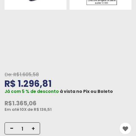
Peças
e
Acessórios
Oficina
Mecânica
R$1.605,58
R$ 1.296,81
Já com 5 % de desconto
à vista no
Pix
ou
Boleto
R$1.365,06
Em até
10X
de R$
136,51
-
+