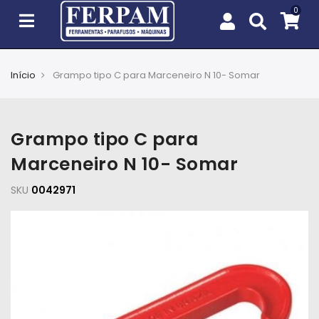
Início
Grampo tipo C para Marceneiro N 10- Somar
Agro
Casa
Grampo tipo C para
e
Jardim
Marceneiro N 10- Somar
SKU
EPIs
0042971
Fixação
e
Cobertura
Ferramentas
e