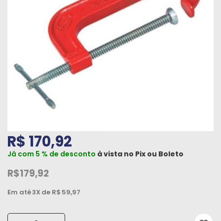
Máquinas
Iluminação
Materiais
de
Construção
Materiais
Elétricos
Materiais
R$ 170,92
Hidráulicos
e
Já com 5 % de desconto
à vista no
Pix
ou
Boleto
Pneumáticos
R$179,92
Tintas
Em até
3X
de R$
59,97
e
Químicos