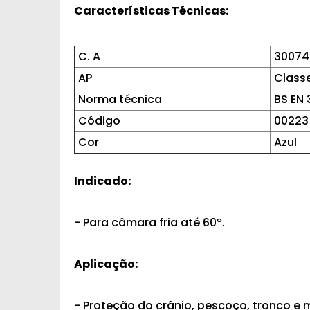
Características Técnicas:
C. A
30074
AP
Class
Norma técnica
BS EN 
Código
00223
Cor
Azul
Indicado:
- Para câmara fria até 60º.
Aplicação:
- Proteção do crânio, pescoço, tronco e 