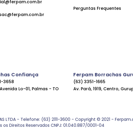
ial@ferpam.com.br
Perguntas Frequentes
sac@ferpam.com.br
chas Confiança
Ferpam Borrachas Gur
11-3658
(63) 3351-1665
, Avenida Lo-01, Palmas - TO
Av. Pará, 1919, Centro, Guru
DA - Telefone: (63) 2111-3600 - Copyright © 2021 - Ferpam.com
os os Direitos Reservados CNPJ: 01.040.887/0001-04