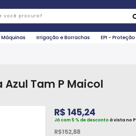
e Máquinas
Irrigação e Borrachas
EPI - Proteção
 Azul Tam P Maicol
R$ 145,24
Já com 5 % de desconto
à vista no
P
R$152,88