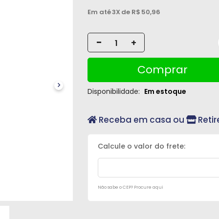
Em até
3X
de R$
50,96
-
+
Comprar
Disponibilidade:
Em estoque
Receba em casa ou
Retir
Não sabe o CEP? Procure aqui