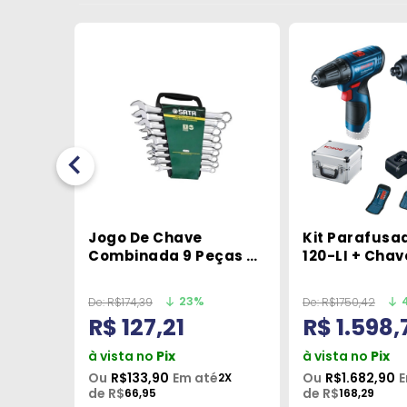
to
Jogo De Chave
Kit Parafusa
Combinada 9 Peças 8
120-LI + Chav
l.
A 19mm Sata
Impacto GDR 
ata
12V 2 Bateria
23%
De:
R$174,39
De:
R$1750,42
Bosch
R$ 127,21
R$ 1.598,
à vista no
Pix
à vista no
Pix
até
Ou
R$133,90
Em até
Ou
R$1.682,90
E
10X
2X
de R$
de R$
66,95
168,29