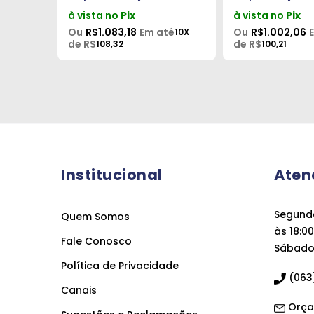
à vista no
Pix
à vista no
Pix
té
Ou
R$1.083,18
Em até
Ou
R$1.002,06
10X
10X
de R$
de R$
108,32
100,21
Institucional
Aten
Segunda
Quem Somos
às 18:00
Fale Conosco
Sábado 
Política de Privacidade
(063)
Canais
Orça