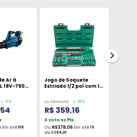
e Ar à
Jogo de Soquete
Jogo d
L 18V-750
Estriado 1/2 pol com 18
Combin
em Bateria
Peças- Sata
Catraca
18mm 7
4%
15%
De:
R$444,68
De:
R$677,
,54
R$ 359,16
R$ 5
x
à vista no
Pix
à vista 
4
Em até
Ou
R$378,06
Em até
Ou
R$575
10X
7X
de R$
de R$
54,01
57,