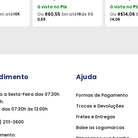
à vista no
Pix
à vista no
Pi
Em até
Ou
R$0,55
Em até
de R$
Ou
R$14,06
10X
1X
0,55
14,06
dimento
Ajuda
 a Sexta-Feira das 07:30h
Formas de Pagamento
h.
Trocas e Devoluções
das 07:30h às 13:00h
Fretes e Entregas
 2111-3600
Baixe as Logomarcas
mento: