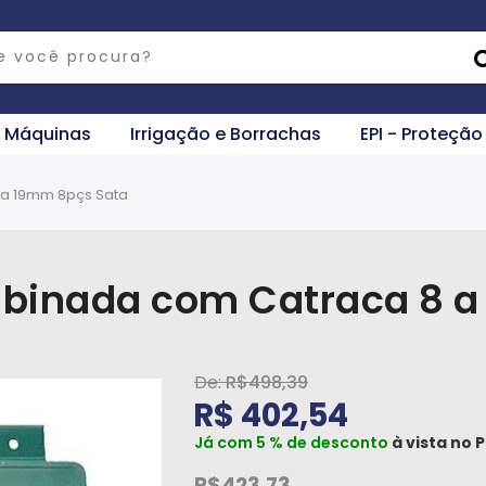
e Máquinas
Irrigação e Borrachas
EPI - Proteção
a 19mm 8pçs Sata
binada com Catraca 8 a
R$498,39
R$ 402,54
Já com 5 % de desconto
à vista no
P
R$423,73