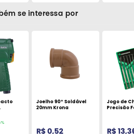
bém se interessa por
pacto
Joelho 90° Soldável
Jogo de C
20mm Krona
Precisão 
 Pol.
Phillips 6
1 Sata
Carbograf
5%
6
R$ 0,52
R$ 13,3