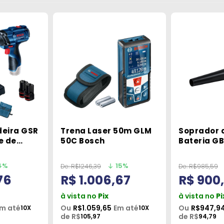
deira GSR
Trena Laser 50m GLM
Soprador d
e de
50C Bosch
Bateria GB
120-LI,
BiTurbo s
s e Maleta
Bosch
4%
15%
De:
R$1246,39
De:
R$985,59
76
R$ 1.006,67
R$ 900
à vista no
Pix
à vista no
Pi
m até
Ou
R$1.059,65
Em até
Ou
R$947,9
10X
10X
de R$
de R$
105,97
94,79