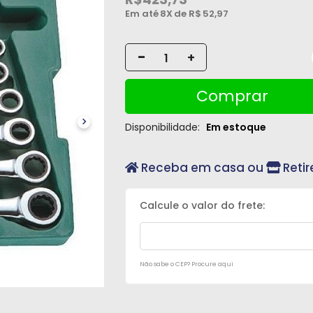
Em até
8X
de R$
52,97
-
+
Comprar
Disponibilidade:
Em estoque
Receba em casa ou
Retir
Não sabe o CEP? Procure aqui