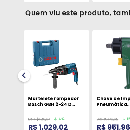
Quem viu este produto, tam
e 200 x
Martelete rompedor
Chave de Im
aco
Bosch GBH 2-24 D
Pneumática
820W 220V em maleta
Compacta 1/2
625Nm ST0111
4%
1
De:
R$1126,67
De:
R$1178,62
R$ 1.029,02
R$ 951,9