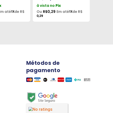
x
à vista no
Pix
à vista 
Em até
de R$
Ou
R$0,29
Em até
de R$
Ou
R$0,7
1X
1X
0,29
0,71
Métodos de
pagamento