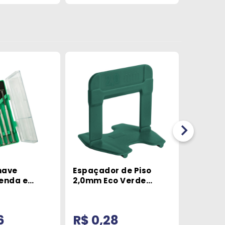
have
Espaçador de Piso
Final D
Fenda e
2,0mm Eco Verde
Com Ane
 Peças-
Cortag
Fita Go
ite
Impleb
6
R$ 0,28
R$ 0,