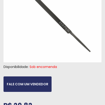
Máquinas
Iluminação
Materiais
de
Construção
Materiais
Elétricos
Materiais
Hidráulicos
Disponibilidade:
Sob encomenda
e
Pneumáticos
FALE COM UM VENDEDOR
Tintas
e
Químicos