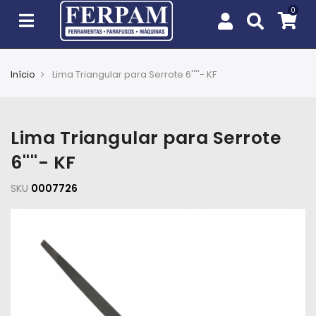
Início
Lima Triangular para Serrote 6''''- KF
Agro
Casa
Lima Triangular para Serrote
e
Jardim
6''''- KF
SKU
EPIs
0007726
Fixação
e
Cobertura
Ferramentas
e