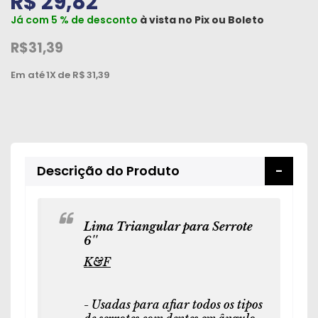
R$ 29,82
Peças
Já com 5 % de desconto
à vista no
Pix
ou
Boleto
e
R$31,39
Acessórios
Em até
1X
de R$
31,39
Oficina
Mecânica
Descrição do Produto
Lima Triangular para Serrote
6''
K&F
- Usadas para afiar todos os tipos