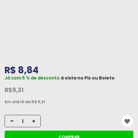
Peças
e
Acessórios
Oficina
Mecânica
R$ 8,84
Já com 5 % de desconto
à vista no
Pix
ou
Boleto
R$9,31
Em até
1X
de R$
9,31
-
+
COMPRAR