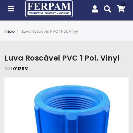
Início
Luva Roscável PVC 1 Pol. Vinyl
Agro
Casa
Luva Roscável PVC 1 Pol. Vinyl
e
Jardim
SKU
0113661
EPIs
Fixação
e
Cobertura
Ferramentas
e