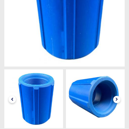
Máquinas
Iluminação
Materiais
de
Construção
Materiais
Elétricos
Materiais
Hidráulicos
e
Pneumáticos
Tintas
e
Químicos