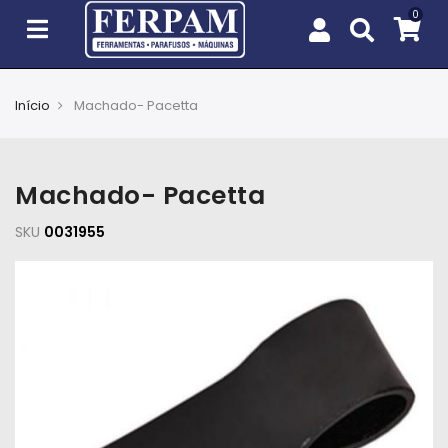
Início
Machado- Pacetta
Agro
Casa
Machado- Pacetta
e
Jardim
SKU
0031955
EPIs
Fixação
e
Cobertura
Ferramentas
e