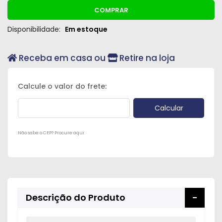
Peças
COMPRAR
e
Disponibilidade:
Em estoque
Acessórios
Oficina
Receba em casa ou
Retire na loja
Mecânica
Não sabe o CEP? Procure aqui
Descrição do Produto