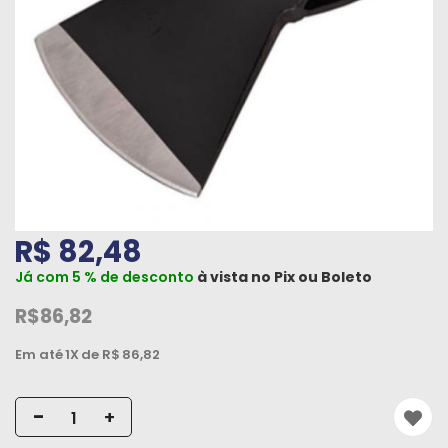
Máquinas
Iluminação
Materiais
de
Construção
Materiais
Elétricos
R$ 82,48
Materiais
Já com 5 % de desconto
à vista no
Pix
ou
Boleto
Hidráulicos
e
R$86,82
Pneumáticos
Em até
1X
de R$
86,82
Tintas
e
-
+
Químicos