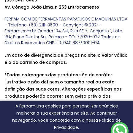
Av. Cônego João Lima, n 263 Entrocamento
FERPAM COM DE FERRAMENTAS PARAFUSOS E MAQUINAS LTDA
- Telefone: (63) 2111-3600 - Copyright © 2021 -
Ferpam.com.br Quadra 104 Sul, Rua SE 7, Conjunto 1, Lote
16A, Plano Diretor Sul, Palmas - TO, 77020-022 Todos os
Direitos Reservados CNPJ: 01.040.887/0001-04
Em caso de divergência de preços no site, o valor válido
é o do carrinho de compras.
*Todas as imagens dos produtos são de caráter
ilustrativo e não definem o tamanho real ou exata
definição das suas cores. Alterações específicas nos
produtos poderão ocorrer sem aviso prévio dos
fornecedores, qualquer dúvida sobre nossos produtos
A Ferpam usa cookies para personalizar anúncios
entre em contato conosco.
melhorar a sua experiência no site. Ao continuar
navegando, você concorda com a nossa Política de
Privacidade.