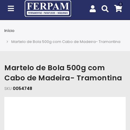
Início
Agro
Martelo de Bola 500g com Cabo de Madeira- Tramontina
Casa
e
Jardim
Martelo de Bola 500g com
Cabo de Madeira- Tramontina
EPIs
SKU
0054748
Fixação
e
Cobertura
Ferramentas
e