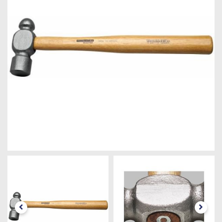
Máquinas
Iluminação
Materiais
de
Construção
Materiais
Elétricos
Materiais
Hidráulicos
e
Pneumáticos
Tintas
e
Químicos