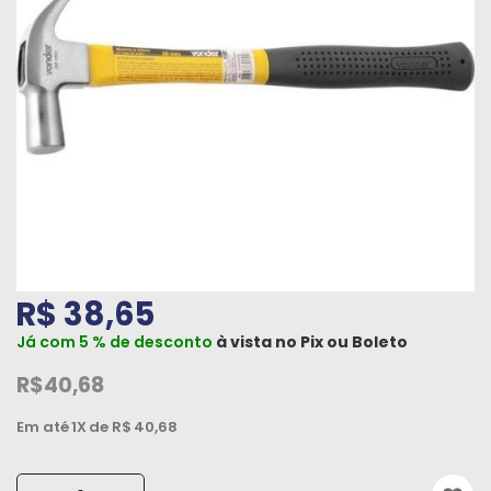
Máquinas
Iluminação
Materiais
de
Construção
Materiais
Elétricos
Materiais
R$ 38,65
Hidráulicos
e
Já com 5 % de desconto
à vista no
Pix
ou
Boleto
Pneumáticos
R$40,68
Tintas
Em até
1X
de R$
40,68
e
Químicos