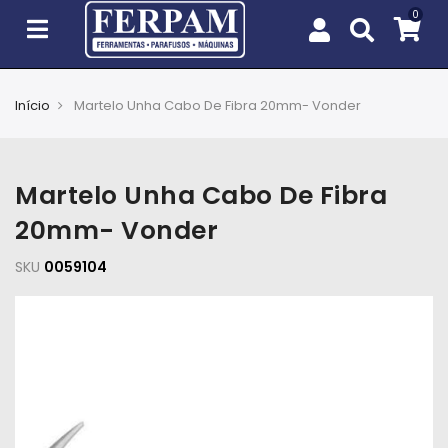
Início
Martelo Unha Cabo De Fibra 20mm- Vonder
Agro
Casa
Martelo Unha Cabo De Fibra
e
Jardim
20mm- Vonder
SKU
EPIs
0059104
Fixação
e
Cobertura
Ferramentas
e