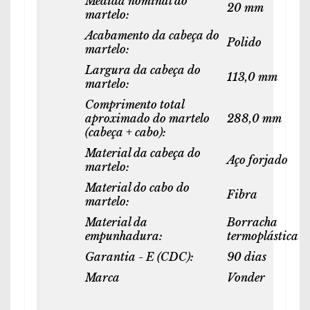
Medida nominal do
20 mm
martelo:
Acabamento da cabeça do
Polido
martelo:
Largura da cabeça do
113,0 mm
martelo:
Comprimento total
aproximado do martelo
288,0 mm
(cabeça + cabo):
Material da cabeça do
Aço forjado
martelo:
Material do cabo do
Fibra
martelo:
Material da
Borracha
empunhadura:
termoplástica
Garantia - E (CDC):
90 dias
Marca
Vonder