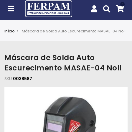
Início
Máscara de Solda Auto Escurecimento MASAE-04 Noll
Agro
Casa
Máscara de Solda Auto
e
Jardim
Escurecimento MASAE-04 Noll
SKU
EPIs
0038587
Fixação
e
Cobertura
Ferramentas
e