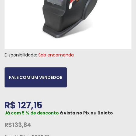
Máquinas
Iluminação
Materiais
de
Construção
Disponibilidade:
Sob encomenda
Materiais
Elétricos
FALE COM UM VENDEDOR
Materiais
Hidráulicos
e
Pneumáticos
R$ 127,15
Já com 5 % de desconto
à vista no
Pix
ou
Boleto
Tintas
e
R$133,84
Químicos