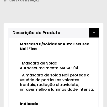
Em até
2X
de R$
66,92
Peças
e
Acessórios
Oficina
Descrição do Produto
Mecânica
Mascara P/soldador Auto Escurec.
Noll Fixa
-Máscara de Solda
Autoescurecimento MASAE 04
-A máscara de solda Noll protege o
usuário de partículas volantes
frontais, radiação ultravioleta,
infravermelho e luminosidade intensa.
Indicado: