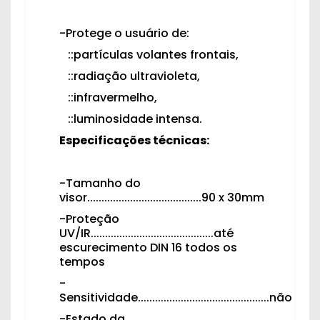
-Protege o usuário de:
::partículas volantes frontais,
::radiação ultravioleta,
::infravermelho,
::luminosidade intensa.
Especificações técnicas:
-Tamanho do
visor........................................90 x 30mm
-Proteção
UV/IR...........................................até
escurecimento DIN 16 todos os
tempos
-
Sensitividade..............................................não
-Estado da