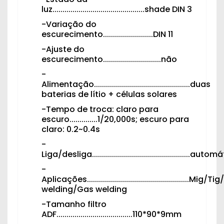
luz..............................................shade DIN 3
-Variação do
escurecimento.........................DIN 11
-Ajuste do
escurecimento.............................não
-
Alimentação................................................duas
baterias de lítio + células solares
-Tempo de troca: claro para
escuro..............1/20,000s; escuro para
claro: 0.2~0.4s
-
Liga/desliga.................................................aut
-
Aplicações...................................................
welding/Gas welding
-Tamanho filtro
ADF......................................110*90*9mm