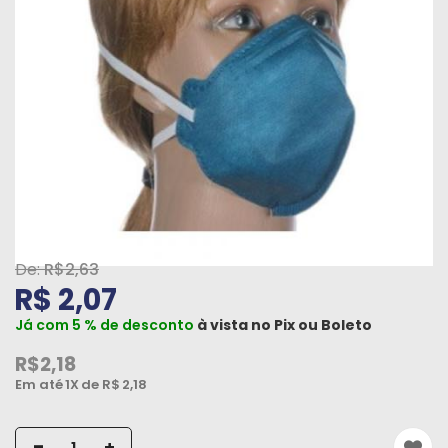
Máquinas
Iluminação
Materiais
de
Construção
Materiais
Elétricos
Materiais
R$2,63
Hidráulicos
R$ 2,07
e
Já com 5 % de desconto
à vista no
Pix
ou
Boleto
Pneumáticos
R$2,18
Tintas
Em até
1X
de R$
2,18
e
Químicos
-
+