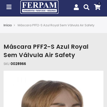
Início
Máscara PFF2-S Azul Royal Sem Válvula Air Safety
Agro
Casa
Máscara PFF2-S Azul Royal
e
Jardim
Sem Válvula Air Safety
SKU
EPIs
0028966
Fixação
e
Cobertura
Ferramentas
e