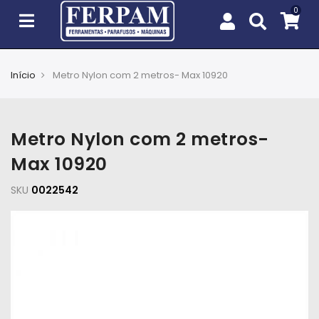
Início
Metro Nylon com 2 metros- Max 10920
Agro
Casa
Metro Nylon com 2 metros-
e
Jardim
Max 10920
SKU
EPIs
0022542
Fixação
e
Cobertura
Ferramentas
e