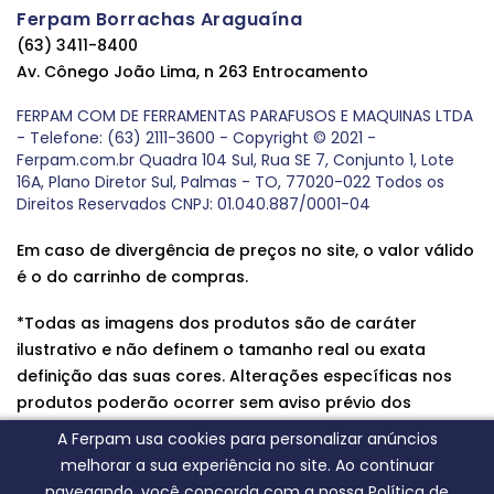
Ferpam Borrachas Araguaína
(63) 3411-8400
Av. Cônego João Lima, n 263 Entrocamento
FERPAM COM DE FERRAMENTAS PARAFUSOS E MAQUINAS LTDA
- Telefone: (63) 2111-3600 - Copyright © 2021 -
Ferpam.com.br Quadra 104 Sul, Rua SE 7, Conjunto 1, Lote
16A, Plano Diretor Sul, Palmas - TO, 77020-022 Todos os
Direitos Reservados CNPJ: 01.040.887/0001-04
Em caso de divergência de preços no site, o valor válido
é o do carrinho de compras.
*Todas as imagens dos produtos são de caráter
ilustrativo e não definem o tamanho real ou exata
definição das suas cores. Alterações específicas nos
produtos poderão ocorrer sem aviso prévio dos
fornecedores, qualquer dúvida sobre nossos produtos
A Ferpam usa cookies para personalizar anúncios
entre em contato conosco.
melhorar a sua experiência no site. Ao continuar
navegando, você concorda com a nossa Política de