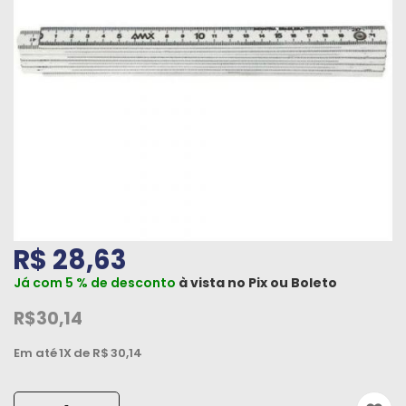
Máquinas
Iluminação
Materiais
de
Construção
Materiais
Elétricos
Materiais
R$ 28,63
Hidráulicos
e
Já com 5 % de desconto
à vista no
Pix
ou
Boleto
Pneumáticos
R$30,14
Tintas
Em até
1X
de R$
30,14
e
Químicos