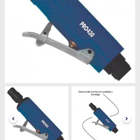
Máquinas
Iluminação
Materiais
de
Construção
Materiais
Elétricos
Materiais
Hidráulicos
e
Pneumáticos
Tintas
e
Químicos