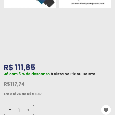
Peças
e
Acessórios
Oficina
Mecânica
R$ 111,85
Já com 5 % de desconto
à vista no
Pix
ou
Boleto
R$117,74
Em até
2X
de R$
58,87
-
+