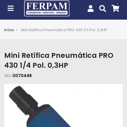
Início
Mini Retífica Pneumática PRO 430 1/4 Pol. 0,3HP
Agro
Casa
Mini Retífica Pneumática PRO
e
Jardim
430 1/4 Pol. 0,3HP
SKU
EPIs
0070448
Fixação
e
Cobertura
Ferramentas
e