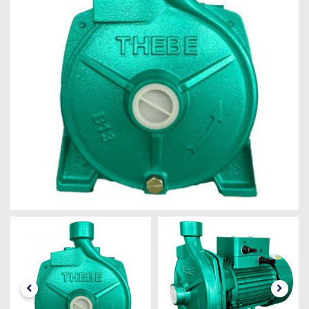
Máquinas
Iluminação
Materiais
de
Construção
Materiais
Elétricos
Materiais
Hidráulicos
e
Pneumáticos
Tintas
e
Químicos