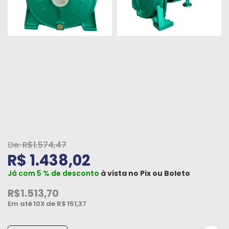
Peças
e
Acessórios
Oficina
Mecânica
R$1.574,47
R$ 1.438,02
Já com 5 % de desconto
à vista no
Pix
ou
Boleto
R$1.513,70
Em até
10X
de R$
151,37