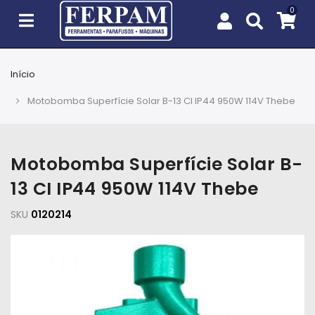
Início
Agro
Motobomba Superfície Solar B-13 CI IP44 950W 114V Thebe
Casa
e
Jardim
Motobomba Superfície Solar B-
13 CI IP44 950W 114V Thebe
EPIs
SKU
0120214
Fixação
e
Cobertura
Ferramentas
e