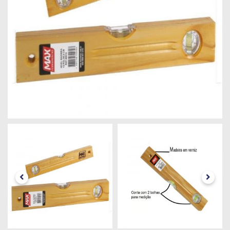
Máquinas
Iluminação
Materiais
de
Construção
Materiais
Elétricos
Materiais
Hidráulicos
e
Pneumáticos
Tintas
e
Químicos