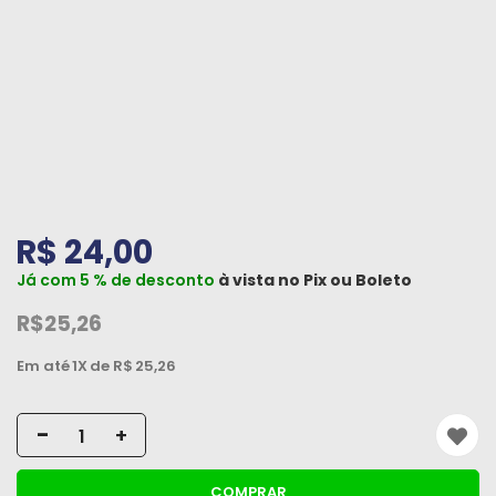
Peças
e
Acessórios
Oficina
Mecânica
R$ 24,00
Já com 5 % de desconto
à vista no
Pix
ou
Boleto
R$25,26
Em até
1X
de R$
25,26
-
+
COMPRAR