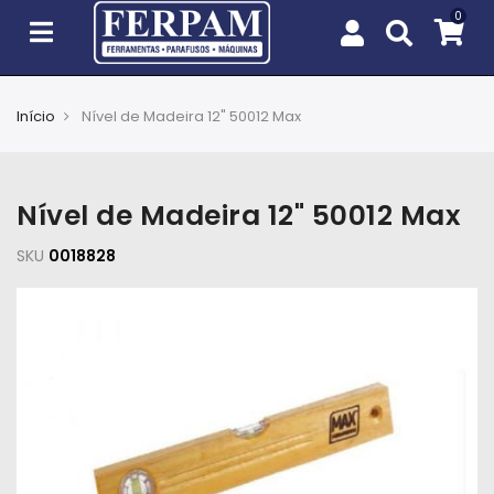
Início
Nível de Madeira 12" 50012 Max
Agro
Casa
Nível de Madeira 12" 50012 Max
e
Jardim
SKU
0018828
EPIs
Fixação
e
Cobertura
Ferramentas
e