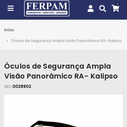
Início
Agro
Óculos de Segurança Ampla Visão Panorâmico RA- Kalipso
Casa
e
Jardim
Óculos de Segurança Ampla
Visão Panorâmico RA- Kalipso
EPIs
SKU
0028902
Fixação
e
Cobertura
Ferramentas
e