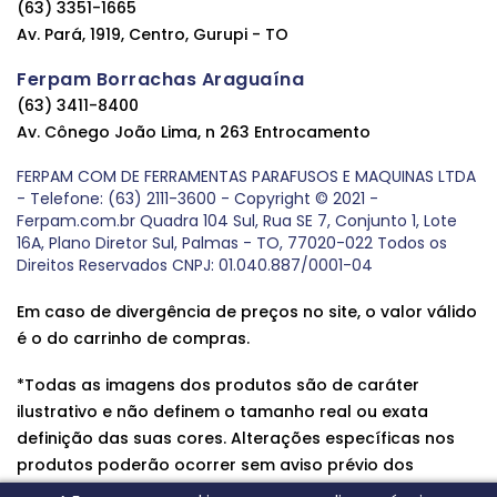
(63) 3351-1665
Av. Pará, 1919, Centro, Gurupi - TO
Ferpam Borrachas Araguaína
(63) 3411-8400
Av. Cônego João Lima, n 263 Entrocamento
FERPAM COM DE FERRAMENTAS PARAFUSOS E MAQUINAS LTDA
- Telefone: (63) 2111-3600 - Copyright © 2021 -
Ferpam.com.br Quadra 104 Sul, Rua SE 7, Conjunto 1, Lote
16A, Plano Diretor Sul, Palmas - TO, 77020-022 Todos os
Direitos Reservados CNPJ: 01.040.887/0001-04
Em caso de divergência de preços no site, o valor válido
é o do carrinho de compras.
*Todas as imagens dos produtos são de caráter
ilustrativo e não definem o tamanho real ou exata
definição das suas cores. Alterações específicas nos
produtos poderão ocorrer sem aviso prévio dos
fornecedores, qualquer dúvida sobre nossos produtos