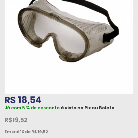
Máquinas
Iluminação
Materiais
de
Construção
Materiais
Elétricos
Materiais
Hidráulicos
e
R$ 18,54
Pneumáticos
Já com 5 % de desconto
à vista no
Pix
ou
Boleto
Tintas
R$19,52
e
Químicos
Em até
1X
de R$
19,52