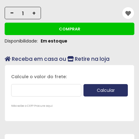
Peças
-
+
e
Acessórios
COMPRAR
Oficina
Disponibilidade:
Em estoque
Mecânica
Receba em casa ou
Retire na loja
Não sabe o CEP? Procure aqui