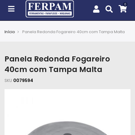
Início
Panela Redonda Fogareiro 40cm com Tampa Malta
Agro
Casa
Panela Redonda Fogareiro
e
Jardim
40cm com Tampa Malta
SKU
EPIs
0079594
Fixação
e
Cobertura
Ferramentas
e