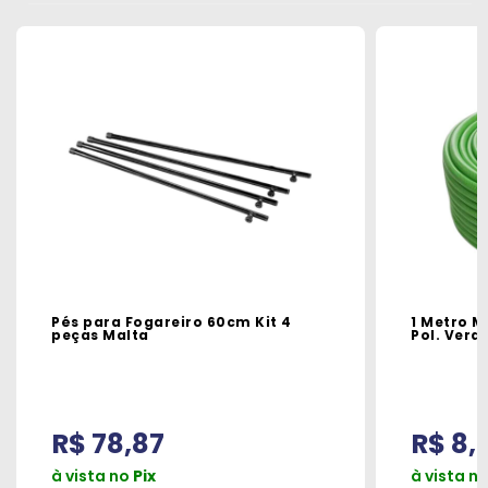
Pés para Fogareiro 60cm Kit 4
1 Metro M
peças Malta
Pol. Verde
R$ 78,87
R$ 8,
à vista no
Pix
à vista n