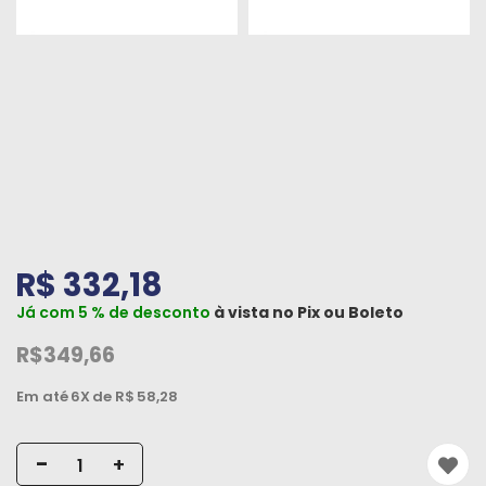
Peças
e
Acessórios
Oficina
Mecânica
R$ 332,18
Já com 5 % de desconto
à vista no
Pix
ou
Boleto
R$349,66
Em até
6X
de R$
58,28
-
+