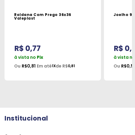
Roldana Com Prego 36x36
Joelho 9
Valeplast
R$ 0,77
R$ 0,
à vista no
Pix
à vista n
Ou
R$0,81
Em até
de R$
Ou
R$0,5
1X
0,81
Institucional