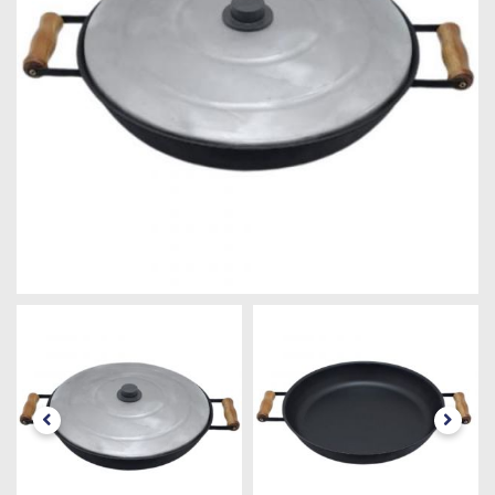
Máquinas
Iluminação
Materiais
de
Construção
Materiais
Elétricos
Materiais
Hidráulicos
e
Pneumáticos
Tintas
e
Químicos