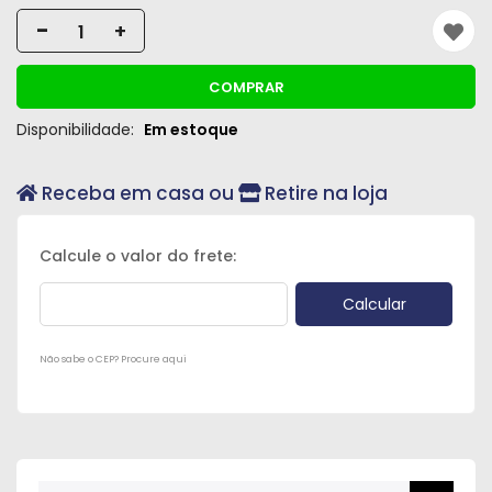
Peças
-
+
e
Acessórios
COMPRAR
Oficina
Disponibilidade:
Em estoque
Mecânica
Receba em casa ou
Retire na loja
Não sabe o CEP? Procure aqui