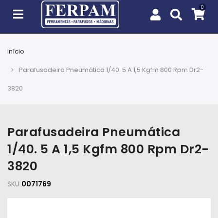
Início
Agro
Parafusadeira Pneumática 1/40. 5 A 1,5 Kgfm 800 Rpm Dr2-
Casa
3820
e
Jardim
Parafusadeira Pneumática
EPIs
1/40. 5 A 1,5 Kgfm 800 Rpm Dr2-
Fixação
3820
e
Cobertura
SKU
0071769
Ferramentas
e