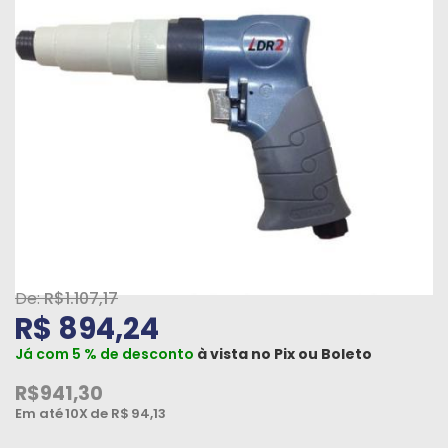
Máquinas
Iluminação
Materiais
de
Construção
Materiais
Elétricos
Materiais
Hidráulicos
R$1.107,17
e
R$ 894,24
Pneumáticos
Já com 5 % de desconto
à vista no
Pix
ou
Boleto
Tintas
R$941,30
e
Em até
10X
de R$
94,13
Químicos