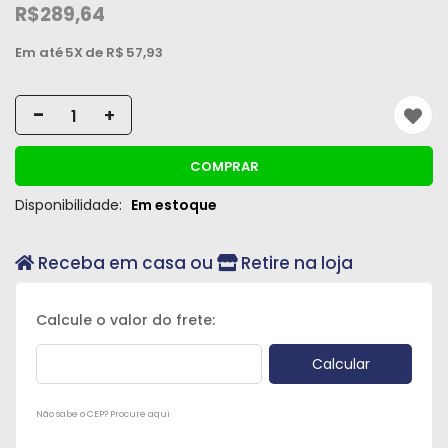
R$289,64
Peças
e
Em até
5X
de R$
57,93
Acessórios
-
Oficina
+
Mecânica
COMPRAR
Disponibilidade:
Em estoque
Receba em casa ou
Retire na loja
Não sabe o CEP? Procure aqui