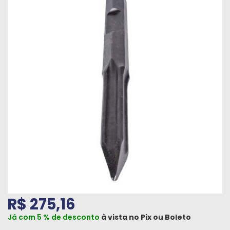
Máquinas
Iluminação
Materiais
de
Construção
Materiais
Elétricos
Materiais
Hidráulicos
e
Pneumáticos
Tintas
R$ 275,16
e
Químicos
Já com 5 % de desconto
à vista no
Pix
ou
Boleto