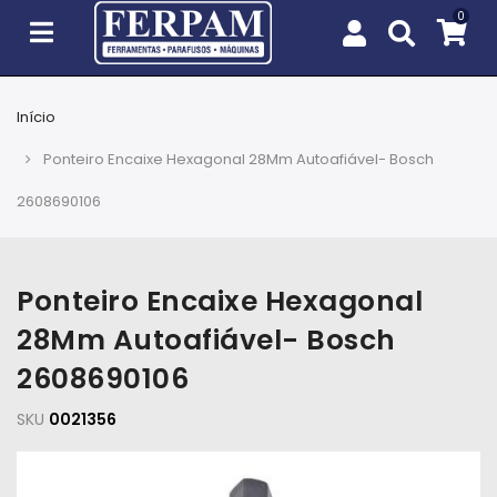
Início
Agro
Ponteiro Encaixe Hexagonal 28Mm Autoafiável- Bosch
Casa
2608690106
e
Jardim
Ponteiro Encaixe Hexagonal
EPIs
28Mm Autoafiável- Bosch
Fixação
2608690106
e
Cobertura
SKU
0021356
Ferramentas
e