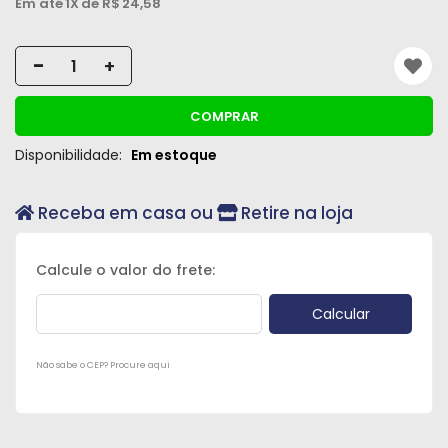
Em até
1X
de R$
24,58
Peças
e
-
+
Acessórios
Oficina
COMPRAR
Mecânica
Disponibilidade:
Em estoque
Receba em casa ou
Retire na loja
Não sabe o CEP? Procure aqui