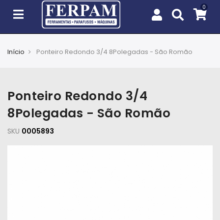
Início
Ponteiro Redondo 3/4 8Polegadas - São Romão
Agro
Casa
Ponteiro Redondo 3/4
e
Jardim
8Polegadas - São Romão
SKU
EPIs
0005893
Fixação
e
Cobertura
Ferramentas
e