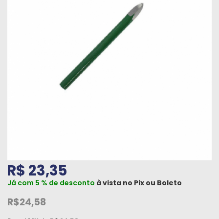
Máquinas
Iluminação
Materiais
de
Construção
Materiais
Elétricos
Materiais
Hidráulicos
e
Pneumáticos
R$ 23,35
Já com 5 % de desconto
à vista no
Pix
ou
Boleto
Tintas
e
R$24,58
Químicos