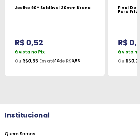
Joelho 90° Soldável 20mm Krona
Final De 
Para Fita
R$ 0,52
R$ 0,
à vista no
Pix
à vista n
Ou
R$0,55
Em até
de R$
Ou
R$0,71
1X
0,55
Institucional
Quem Somos