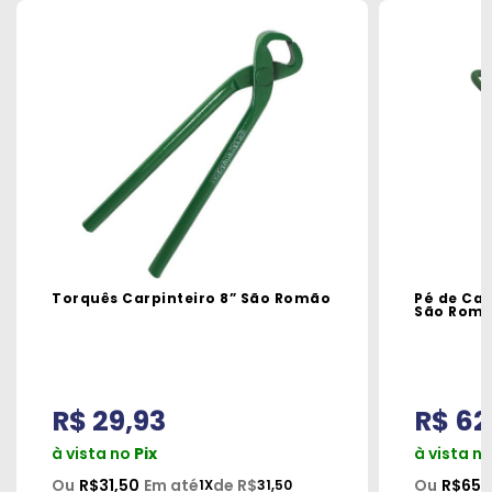
Torquês Carpinteiro 8” São Romão
Pé de Ca
São Rom
R$ 29,93
R$ 62
à vista no
Pix
à vista n
Ou
R$31,50
Em até
de R$
Ou
R$65,
1X
31,50