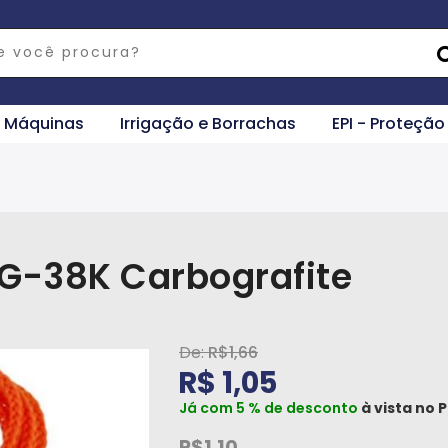
e Máquinas
Irrigação e Borrachas
EPI - Proteção
CG-38K Carbografite
R$1,66
R$ 1,05
Já com 5 % de desconto
à vista no
P
R$1,10