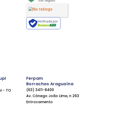
Verificada por
upi
Ferpam
Borrachas Araguaína
(63) 3411-8400
pi - TO
Av. Cônego João Lima, n 263
Entrocamento