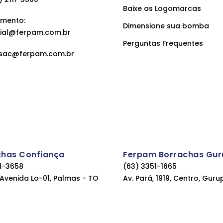
Baixe as Logomarcas
mento:
Dimensione sua bomba
ial@ferpam.com.br
Perguntas Frequentes
sac@ferpam.com.br
chas Confiança
Ferpam Borrachas Gur
11-3658
(63) 3351-1665
, Avenida Lo-01, Palmas - TO
Av. Pará, 1919, Centro, Guru