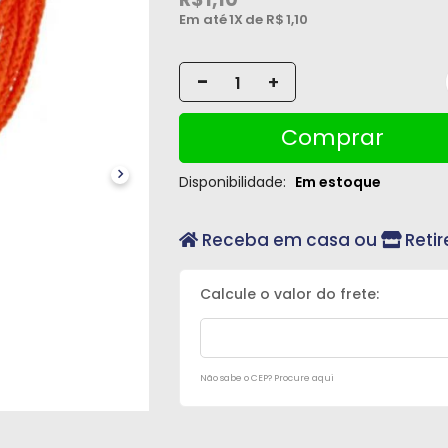
Em até
1X
de R$
1,10
-
+
Comprar
Disponibilidade:
Em estoque
Receba em casa ou
Retir
Não sabe o CEP? Procure aqui