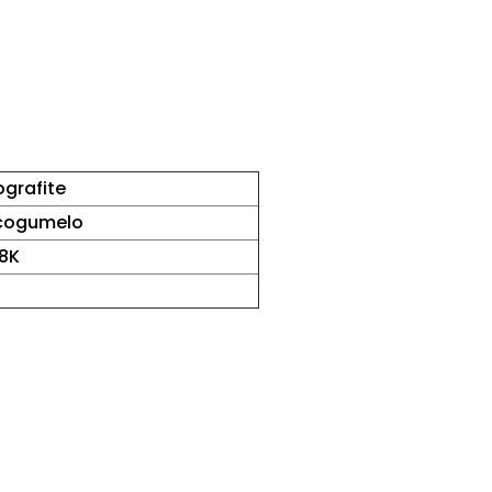
grafite
 cogumelo
8K