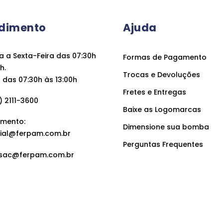
dimento
Ajuda
 a Sexta-Feira das 07:30h
Formas de Pagamento
h.
Trocas e Devoluções
das 07:30h às 13:00h
Fretes e Entregas
 2111-3600
Baixe as Logomarcas
mento:
Dimensione sua bomba
ial@ferpam.com.br
Perguntas Frequentes
sac@ferpam.com.br