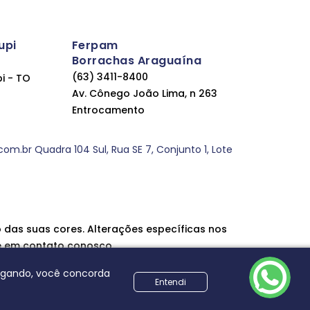
upi
Ferpam
Borrachas Araguaína
(63) 3411-8400
pi - TO
Av. Cônego João Lima, n 263
Entrocamento
.br Quadra 104 Sul, Rua SE 7, Conjunto 1, Lote
 das suas cores. Alterações específicas nos
e em contato conosco.
vegando, você concorda
Entendi