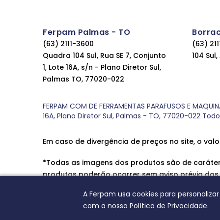
Ferpam Palmas - TO
Borra
(63) 2111-3600
(63) 21
Quadra 104 Sul, Rua SE 7, Conjunto
104 Sul
1, Lote 16A, s/n - Plano Diretor Sul,
Palmas TO, 77020-022
FERPAM COM DE FERRAMENTAS PARAFUSOS E MAQUINAS LT
16A, Plano Diretor Sul, Palmas - TO, 77020-022 Tod
Em caso de divergência de preços no site, o valo
*Todas as imagens dos produtos são de caráter 
produtos poderão ocorrer sem aviso prévio dos
A Ferpam usa cookies para personalizar
com a nossa Política de Privacidade.