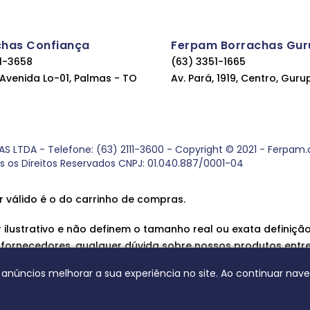
chas Confiança
Ferpam Borrachas Gur
11-3658
(63) 3351-1665
, Avenida Lo-01, Palmas - TO
Av. Pará, 1919, Centro, Guru
DA - Telefone: (63) 2111-3600 - Copyright © 2021 - Ferpam.com
os os Direitos Reservados CNPJ: 01.040.887/0001-04
r válido é o do carrinho de compras.
ilustrativo e não definem o tamanho real ou exata definição
 fornecedores, qualquer dúvida sobre nossos produtos entr
 anúncios melhorar a sua experiência no site. Ao continuar na