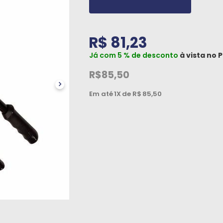
R$ 81,23
Já com 5 % de desconto
à vista no
P
R$85,50
Em até
1X
de R$
85,50