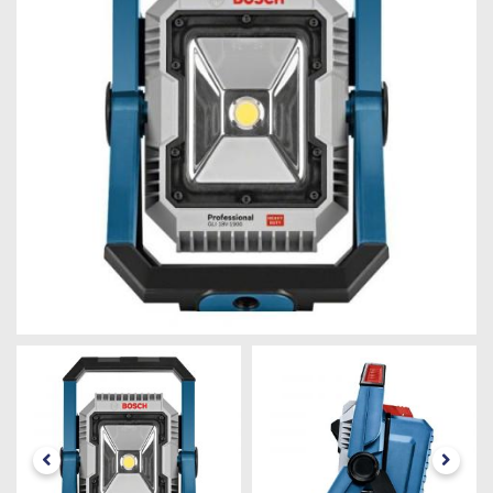
Máquinas
Iluminação
Materiais
de
Construção
Materiais
Elétricos
Materiais
Hidráulicos
e
Pneumáticos
Tintas
e
Químicos