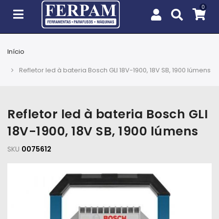
Início
Agro
Refletor led à bateria Bosch GLI 18V-1900, 18V SB, 1900 lúmens
Casa
e
Jardim
Refletor led à bateria Bosch GLI
18V-1900, 18V SB, 1900 lúmens
EPIs
SKU
0075612
Fixação
e
Cobertura
Ferramentas
e