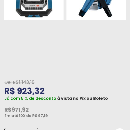
Peças
e
Acessórios
Oficina
Mecânica
R$1.143,19
R$ 923,32
Já com 5 % de desconto
à vista no
Pix
ou
Boleto
R$971,92
Em até
10X
de R$
97,19