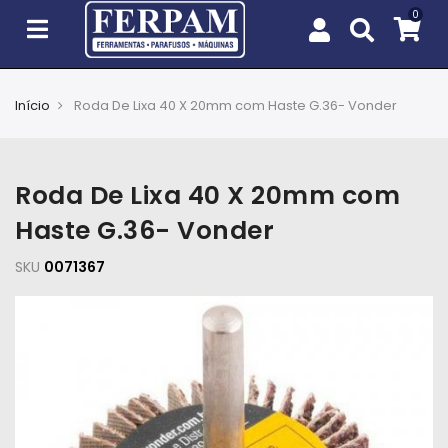
Início
Roda De Lixa 40 X 20mm com Haste G.36- Vonder
Agro
Casa
Roda De Lixa 40 X 20mm com
e
Jardim
Haste G.36- Vonder
SKU
EPIs
0071367
Fixação
e
Cobertura
Ferramentas
e