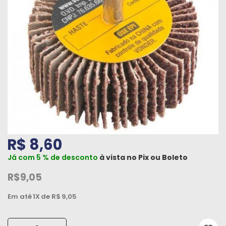
Máquinas
Iluminação
Materiais
de
Construção
Materiais
Elétricos
Materiais
R$ 8,60
Hidráulicos
e
Já com 5 % de desconto
à vista no
Pix
ou
Boleto
Pneumáticos
R$9,05
Tintas
Em até
1X
de R$
9,05
e
Químicos