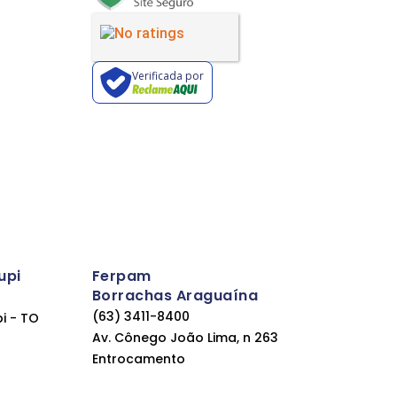
Verificada por
upi
Ferpam
Borrachas Araguaína
(63) 3411-8400
pi - TO
Av. Cônego João Lima, n 263
Entrocamento