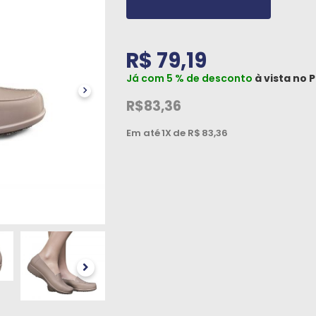
R$ 79,19
Já com 5 % de desconto
à vista no
P
R$83,36
Em até
1X
de R$
83,36