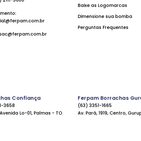
Baixe as Logomarcas
mento:
Dimensione sua bomba
ial@ferpam.com.br
Perguntas Frequentes
sac@ferpam.com.br
chas Confiança
Ferpam Borrachas Gur
11-3658
(63) 3351-1665
, Avenida Lo-01, Palmas - TO
Av. Pará, 1919, Centro, Guru