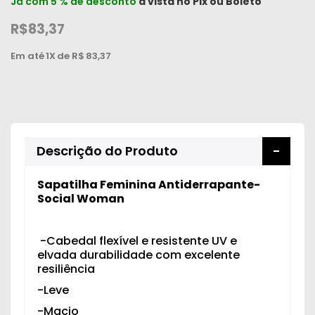
Já com 5 % de desconto
à vista no
Pix
ou
Boleto
R$83,37
Em até
1X
de R$
83,37
Descrição do Produto
Sapatilha Feminina Antiderrapante-
Social Woman
-Cabedal flexível e resistente UV e
elvada durabilidade com excelente
resiliência
-Leve
-Macio