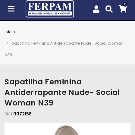
Início
Agro
Sapatilha Feminina Antiderrapante Nude- Social Woman
Casa
N39
e
Jardim
Sapatilha Feminina
EPIs
Antiderrapante Nude- Social
Fixação
Woman N39
e
Cobertura
SKU
0072158
Ferramentas
e