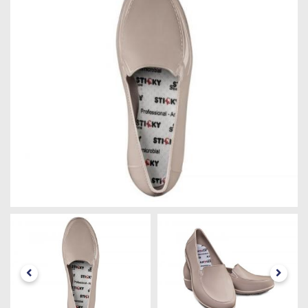
Máquinas
Iluminação
Materiais
de
Construção
Materiais
Elétricos
Materiais
Hidráulicos
e
Pneumáticos
Tintas
e
Químicos