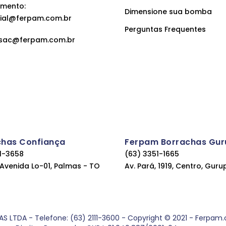
mento:
Dimensione sua bomba
ial@ferpam.com.br
Perguntas Frequentes
sac@ferpam.com.br
chas Confiança
Ferpam Borrachas Gur
11-3658
(63) 3351-1665
, Avenida Lo-01, Palmas - TO
Av. Pará, 1919, Centro, Guru
DA - Telefone: (63) 2111-3600 - Copyright © 2021 - Ferpam.com