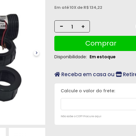
Em até
10X
de R$
134,22
-
+
Comprar
Disponibilidade:
Em estoque
Receba em casa ou
Retir
Não sabe o CEP? Procure aqui