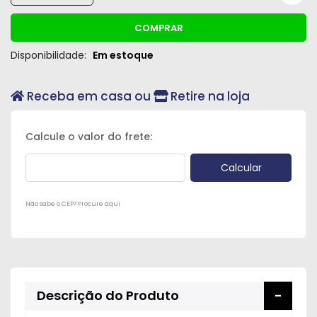
Peças
COMPRAR
e
Acessórios
Disponibilidade:
Em estoque
Oficina
Receba em casa ou
Retire na loja
Mecânica
Não sabe o CEP? Procure aqui
Descrição do Produto