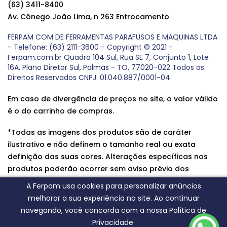
(63) 3411-8400
Av. Cônego João Lima, n 263 Entrocamento
FERPAM COM DE FERRAMENTAS PARAFUSOS E MAQUINAS LTDA
- Telefone: (63) 2111-3600 - Copyright © 2021 -
Ferpam.com.br Quadra 104 Sul, Rua SE 7, Conjunto 1, Lote
16A, Plano Diretor Sul, Palmas - TO, 77020-022 Todos os
Direitos Reservados CNPJ: 01.040.887/0001-04
Em caso de divergência de preços no site, o valor válido
é o do carrinho de compras.
*Todas as imagens dos produtos são de caráter
ilustrativo e não definem o tamanho real ou exata
definição das suas cores. Alterações específicas nos
produtos poderão ocorrer sem aviso prévio dos
fornecedores, qualquer dúvida sobre nossos produtos
A Ferpam usa cookies para personalizar anúncios
entre em contato conosco.
melhorar a sua experiência no site. Ao continuar
navegando, você concorda com a nossa Política de
Privacidade.