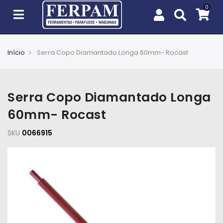
Início
Serra Copo Diamantado Longa 60mm- Rocast
Agro
Casa
Serra Copo Diamantado Longa
e
Jardim
60mm- Rocast
SKU
EPIs
0066915
Fixação
e
Cobertura
Ferramentas
e