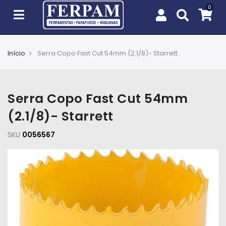
Início
Serra Copo Fast Cut 54mm (2.1/8)- Starrett
Agro
Casa
Serra Copo Fast Cut 54mm
e
Jardim
(2.1/8)- Starrett
SKU
EPIs
0056567
Fixação
e
Cobertura
Ferramentas
e