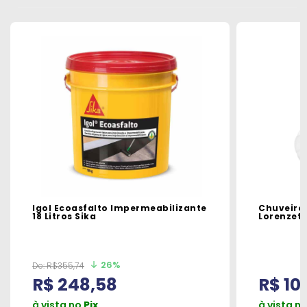
Igol Ecoasfalto Impermeabilizante
Chuveiro
18 Litros Sika
Lorenzett
26%
De:
R$355,74
R$ 248,58
R$ 10
à vista no
Pix
à vista n