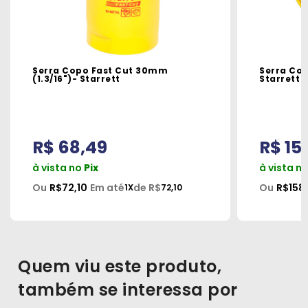
Serra Copo Fast Cut 30mm
Serra Cop
(1.3/16")- Starrett
Starrett
R$ 68,49
R$ 15
à vista no
Pix
à vista n
Ou
R$72,10
Em até
de R$
Ou
R$158
1X
72,10
Quem viu este produto,
também se interessa por