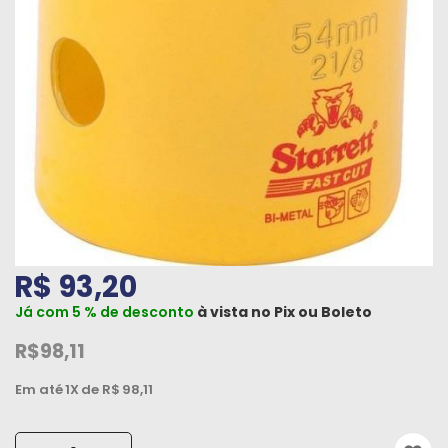
Máquinas
Iluminação
Materiais
de
Construção
Materiais
Elétricos
Materiais
R$ 93,20
Hidráulicos
e
Já com 5 % de desconto
à vista no
Pix
ou
Boleto
Pneumáticos
R$98,11
Tintas
Em até
1X
de R$
98,11
e
Químicos