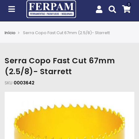
Início
Serra Copo Fast Cut 67mm (2.5/8)- Starrett
Agro
Casa
Serra Copo Fast Cut 67mm
e
Jardim
(2.5/8)- Starrett
SKU
EPIs
0003642
Fixação
e
Cobertura
Ferramentas
e