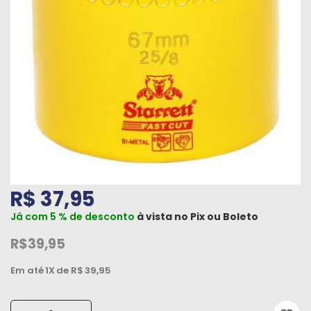
Máquinas
Iluminação
Materiais
de
Construção
Materiais
Elétricos
Materiais
R$ 37,95
Hidráulicos
e
Já com 5 % de desconto
à vista no
Pix
ou
Boleto
Pneumáticos
R$39,95
Tintas
Em até
1X
de R$
39,95
e
Químicos