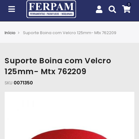
Início
Suporte Boina com Velcro 125mm- Mtx 762209
Agro
Casa
Suporte Boina com Velcro
e
Jardim
125mm- Mtx 762209
SKU
EPIs
0071350
Fixação
e
Cobertura
Ferramentas
e