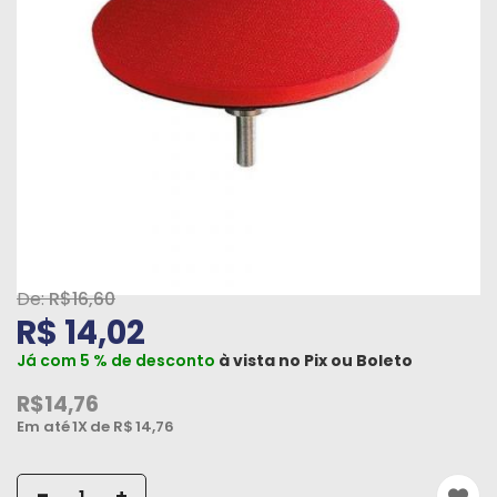
Máquinas
Iluminação
Materiais
de
Construção
Materiais
Elétricos
Materiais
R$16,60
Hidráulicos
R$ 14,02
e
Já com 5 % de desconto
à vista no
Pix
ou
Boleto
Pneumáticos
R$14,76
Tintas
Em até
1X
de R$
14,76
e
Químicos
-
+