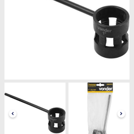
Máquinas
Iluminação
Materiais
de
Construção
Materiais
Elétricos
Materiais
Hidráulicos
e
Pneumáticos
Tintas
e
Químicos