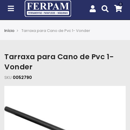
Início
Tarraxa para Cano de Pvc 1- Vonder
Agro
Casa
Tarraxa para Cano de Pvc 1-
e
Jardim
Vonder
SKU
EPIs
0052790
Fixação
e
Cobertura
Ferramentas
e