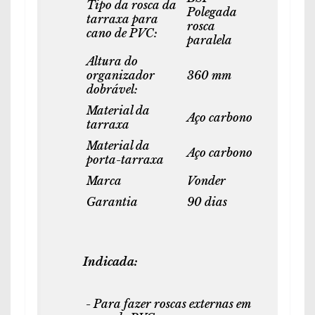
Tipo da rosca da
Polegada
tarraxa para
rosca
cano de PVC:
paralela
Altura do
organizador
360 mm
dobrável:
Material da
Aço carbono
tarraxa
Material da
Aço carbono
porta-tarraxa
Marca
Vonder
Garantia
90 dias
Indicada:
- Para fazer roscas externas em