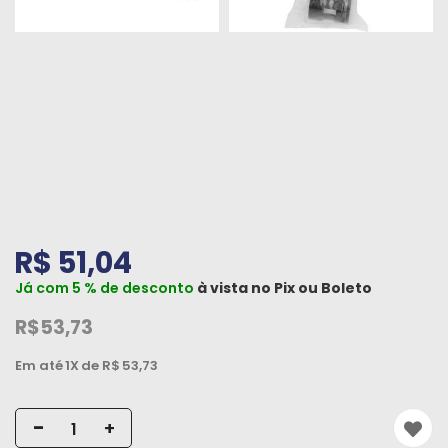
Peças
e
Acessórios
Oficina
Mecânica
R$ 51,04
Já com 5 % de desconto
à vista no
Pix
ou
Boleto
R$53,73
Em até
1X
de R$
53,73
-
+