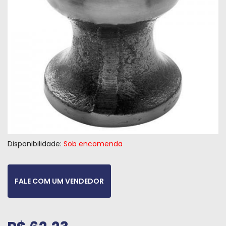
Máquinas
Iluminação
Materiais
de
Construção
Materiais
Elétricos
Materiais
Hidráulicos
Disponibilidade:
Sob encomenda
e
Pneumáticos
FALE COM UM VENDEDOR
Tintas
e
Químicos