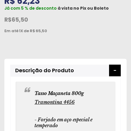
R$ 62,23
Peças
Já com 5 % de desconto
à vista no
Pix
ou
Boleto
e
R$65,50
Acessórios
Em até
1X
de R$
65,50
Oficina
Mecânica
Descrição do Produto
Tasso Maçaneta 800g
Tramontina 4456
- Forjado em aço especial e
temperado