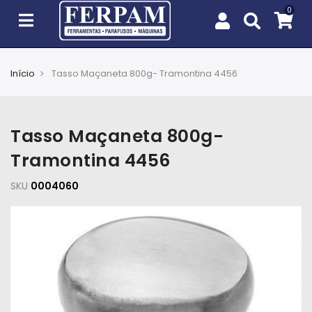
Início
Tasso Maçaneta 800g- Tramontina 4456
Agro
Casa
Tasso Maçaneta 800g-
e
Jardim
Tramontina 4456
SKU
EPIs
0004060
Fixação
e
Cobertura
Ferramentas
e