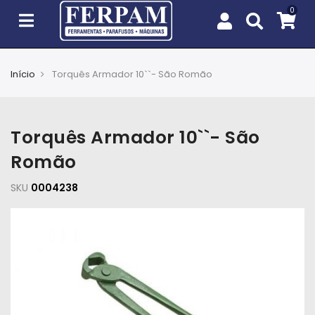
Início
Torquês Armador 10``- São Romão
Agro
Casa
Torquês Armador 10``- São
e
Jardim
Romão
SKU
EPIs
0004238
Fixação
e
Cobertura
Ferramentas
e