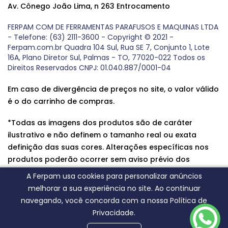
Av. Cônego João Lima, n 263 Entrocamento
FERPAM COM DE FERRAMENTAS PARAFUSOS E MAQUINAS LTDA
- Telefone: (63) 2111-3600 - Copyright © 2021 -
Ferpam.com.br Quadra 104 Sul, Rua SE 7, Conjunto 1, Lote
16A, Plano Diretor Sul, Palmas - TO, 77020-022 Todos os
Direitos Reservados CNPJ: 01.040.887/0001-04
Em caso de divergência de preços no site, o valor válido
é o do carrinho de compras.
*Todas as imagens dos produtos são de caráter
ilustrativo e não definem o tamanho real ou exata
definição das suas cores. Alterações específicas nos
produtos poderão ocorrer sem aviso prévio dos
fornecedores, qualquer dúvida sobre nossos produtos
A Ferpam usa cookies para personalizar anúncios
entre em contato conosco.
melhorar a sua experiência no site. Ao continuar
navegando, você concorda com a nossa Política de
Privacidade.