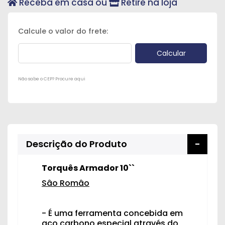
Receba em casa ou
Retire na loja
Peças
e
Acessórios
Oficina
Mecânica
Não sabe o CEP? Procure aqui
Descrição do Produto
Torquês Armador 10``
Sâo Româo
- É uma ferramenta concebida em
aço carbono especial através do