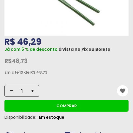
Máquinas
Iluminação
Materiais
de
R$ 46,29
Construção
Já com 5 % de desconto
à vista no
Pix
ou
Boleto
Materiais
R$48,73
Elétricos
Em até
1X
de R$
48,73
Materiais
Hidráulicos
-
+
e
Pneumáticos
COMPRAR
Tintas
Disponibilidade:
Em estoque
e
Químicos