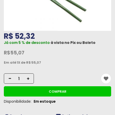
Máquinas
Iluminação
Materiais
de
R$ 52,32
Construção
Já com 5 % de desconto
à vista no
Pix
ou
Boleto
Materiais
R$55,07
Elétricos
Em até
1X
de R$
55,07
Materiais
Hidráulicos
-
+
e
Pneumáticos
COMPRAR
Tintas
Disponibilidade:
Em estoque
e
Químicos