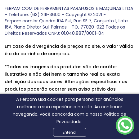
FERPAM COM DE FERRAMENTAS PARAFUSOS E MAQUINAS LTDA
- Telefone: (63) 2111-3600 - Copyright © 2021 -
Ferpam.com.br Quadra 104 Sul, Rua SE 7, Conjunto 1, Lote
16A, Plano Diretor Sul, Palmas - TO, 77020-022 Todos os
Direitos Reservados CNPJ: 01.040.887/0001-04
Em caso de divergência de preços no site, o valor válido
é o do carrinho de compras.
*Todas as imagens dos produtos são de caráter
ilustrativo e não definem o tamanho real ou exata
definição das suas cores. Alterações específicas nos
produtos poderão ocorrer sem aviso prévio dos
fornecedores, qualquer dúvida sobre nossos produtos
A Ferpam usa cookies para personalizar anúncios
entre em contato conosco.
melhorar a sua experiência no site. Ao continuar
navegando, você concorda com a nossa Política de
Privacidade.
Entendi