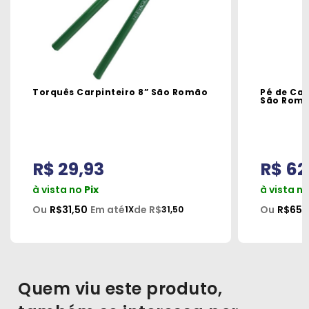
Torquês Carpinteiro 8” São Romão
Pé de Ca
São Rom
R$ 29,93
R$ 62
à vista no
Pix
à vista n
Ou
R$31,50
Em até
de R$
Ou
R$65,
1X
31,50
Quem viu este produto,