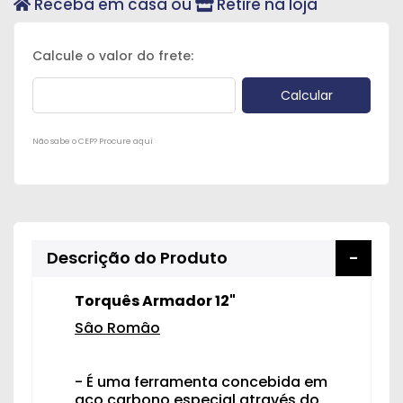
Receba em casa ou
Retire na loja
Peças
e
Acessórios
Oficina
Mecânica
Não sabe o CEP? Procure aqui
Descrição do Produto
Torquês Armador 12"
Sâo Româo
- É uma ferramenta concebida em
aço carbono especial através do