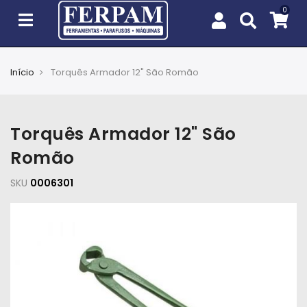
Início
Torquês Armador 12" São Romão
Agro
Casa
Torquês Armador 12" São
e
Jardim
Romão
SKU
EPIs
0006301
Fixação
e
Cobertura
Ferramentas
e