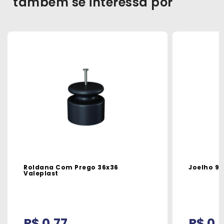
também se interessa por
Roldana Com Prego 36x36
Joelho 9
Valeplast
R$ 0,77
R$ 0,