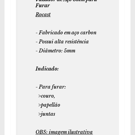
Furar
Rocast
- Fabricado em aço carbon
- Possui alta resistência
- Diâmetro: 5mm
Indicado:
- Para furar:
>couro,
>papellão
>juntas
OBS: imagem ilustrativa