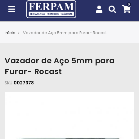
Início
Vazador de Aço 5mm para Furar- Rocast
Agro
Casa
Vazador de Aço 5mm para
e
Jardim
Furar- Rocast
SKU
EPIs
0027378
Fixação
e
Cobertura
Ferramentas
e