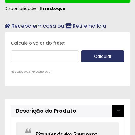
Peças
Disponibilidade:
Em estoque
e
Acessórios
Receba em casa ou
Retire na loja
Oficina
Mecânica
Não sabe o CEP? Procure aqui
Descrição do Produto
Vazador de Aço 5mm para