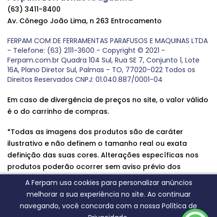
(63) 3411-8400
Av. Cônego João Lima, n 263 Entrocamento
FERPAM COM DE FERRAMENTAS PARAFUSOS E MAQUINAS LTDA
- Telefone: (63) 2111-3600 - Copyright © 2021 -
Ferpam.com.br Quadra 104 Sul, Rua SE 7, Conjunto 1, Lote
16A, Plano Diretor Sul, Palmas - TO, 77020-022 Todos os
Direitos Reservados CNPJ: 01.040.887/0001-04
Em caso de divergência de preços no site, o valor válido
é o do carrinho de compras.
*Todas as imagens dos produtos são de caráter
ilustrativo e não definem o tamanho real ou exata
definição das suas cores. Alterações específicas nos
produtos poderão ocorrer sem aviso prévio dos
fornecedores, qualquer dúvida sobre nossos produtos
A Ferpam usa cookies para personalizar anúncios
entre em contato conosco.
melhorar a sua experiência no site. Ao continuar
navegando, você concorda com a nossa Política de