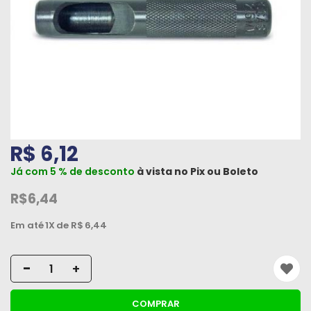
Máquinas
Iluminação
Materiais
de
Construção
Materiais
R$ 6,12
Elétricos
Já com 5 % de desconto
à vista no
Pix
ou
Boleto
Materiais
Hidráulicos
R$6,44
e
Em até
1X
de R$
6,44
Pneumáticos
Tintas
-
+
e
Químicos
COMPRAR